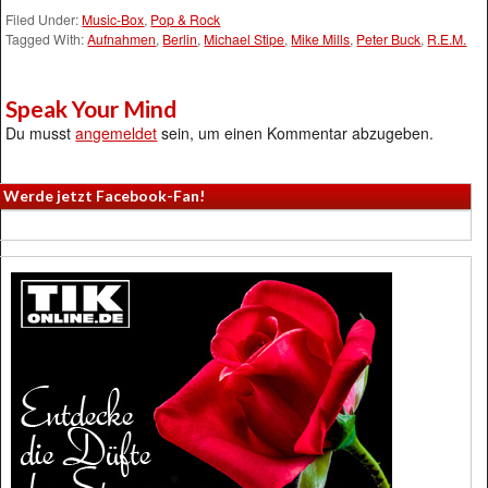
Filed Under:
Music-Box
,
Pop & Rock
Tagged With:
Aufnahmen
,
Berlin
,
Michael Stipe
,
Mike Mills
,
Peter Buck
,
R.E.M.
Speak Your Mind
Du musst
angemeldet
sein, um einen Kommentar abzugeben.
Werde jetzt Facebook-Fan!