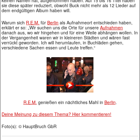
keinen Namen hat, aufgenommen haben. Auf 15 bis 16 Titel haben
sie diese später reduziert, obwohl Buck nicht mehr als 12 Lieder auf
dem endgültigen Album haben will.
Warum sich
R.E.M.
für
Berlin
als Aufnahmeort entschieden haben,
erklärt er so: „Wir suchen uns die Orte für unsere
Aufnahmen
danach aus, wo wir hingehen und für eine Weile abhängen wollen. In
der Vergangenheit waren wir in kleineren Städten und wären fast
verrückt geworden. Ich will herumlaufen, in Buchläden gehen,
verschiedene Sachen essen und Leute treffen.“
R.E.M.
genießen ein nächtliches Mahl in
Berlin
.
Deine Meinung zu diesem Thema? Hier kommentieren!
Foto(s): © HauptBruch GbR