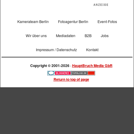
Kamerateam Berlin
Fotoagentur Berlin
Event-Fotos
Wir über uns
Mediadaten
B2B
Jobs
Impressum / Datenschutz
Kontakt
Copyright © 2001-2026 ·
HauptBruch Media GbR
Return to top of page