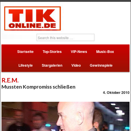
Startseite
Top-Stories
VIP-News
Music-Box
Lifestyle
Stargalerien
Video
Gewinnspiele
R.E.M.
Mussten Kompromiss schließen
4. Oktober 2010