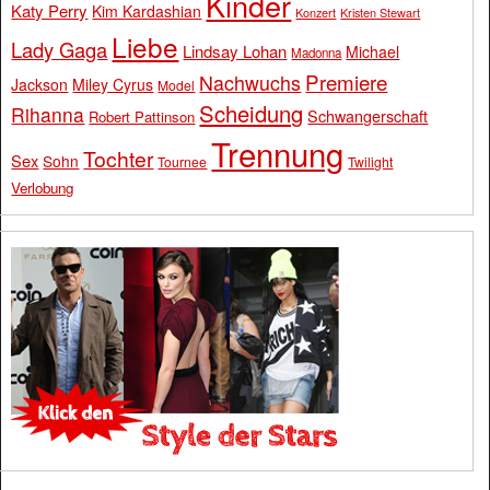
Kinder
Katy Perry
Kim Kardashian
Konzert
Kristen Stewart
Liebe
Lady Gaga
Lindsay Lohan
Michael
Madonna
Premiere
Nachwuchs
Jackson
Miley Cyrus
Model
Scheidung
Rihanna
Schwangerschaft
Robert Pattinson
Trennung
Tochter
Sex
Sohn
Tournee
Twilight
Verlobung