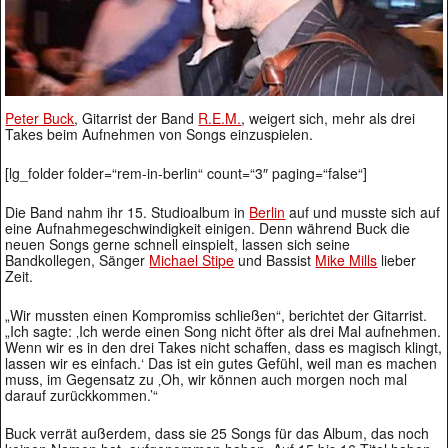
Peter Buck
, Gitarrist der Band
R.E.M.
, weigert sich, mehr als drei
Takes beim Aufnehmen von Songs einzuspielen.
[lg_folder folder=“rem-in-berlin“ count=“3″ paging=“false“]
Die Band nahm ihr 15. Studioalbum in
Berlin
auf und musste sich auf
eine Aufnahmegeschwindigkeit einigen. Denn während Buck die
neuen Songs gerne schnell einspielt, lassen sich seine
Bandkollegen, Sänger
Michael Stipe
und Bassist
Mike Mills
lieber
Zeit.
„Wir mussten einen Kompromiss schließen“, berichtet der Gitarrist.
„Ich sagte: ‚Ich werde einen Song nicht öfter als drei Mal aufnehmen.
Wenn wir es in den drei Takes nicht schaffen, dass es magisch klingt,
lassen wir es einfach.‘ Das ist ein gutes Gefühl, weil man es machen
muss, im Gegensatz zu ‚Oh, wir können auch morgen noch mal
darauf zurückkommen.’“
Buck verrät außerdem, dass sie 25 Songs für das Album, das noch