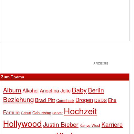
Zum Thema
Baby
Album
Berlin
Alkohol
Angelina Jolie
Beziehung
Drogen
Brad Pitt
Ehe
DSDS
Comeback
Hochzeit
Familie
Geburtstag
Geburt
Gericht
Hollywood
Justin Bieber
Karriere
Kanye West