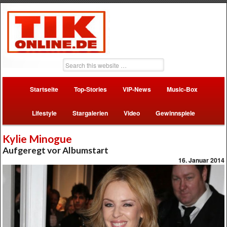
Startseite
Top-Stories
VIP-News
Music-Box
Lifestyle
Stargalerien
Video
Gewinnspiele
Kylie Minogue
Aufgeregt vor Albumstart
16. Januar 2014