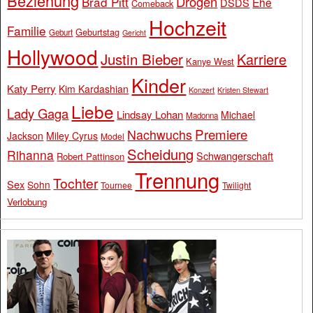
Beziehung
Drogen
Brad Pitt
Ehe
DSDS
Comeback
Hochzeit
Familie
Geburtstag
Geburt
Gericht
Hollywood
Justin Bieber
Karriere
Kanye West
Kinder
Katy Perry
Kim Kardashian
Konzert
Kristen Stewart
Liebe
Lady Gaga
Lindsay Lohan
Michael
Madonna
Premiere
Nachwuchs
Jackson
Miley Cyrus
Model
Scheidung
Rihanna
Schwangerschaft
Robert Pattinson
Trennung
Tochter
Sex
Sohn
Tournee
Twilight
Verlobung