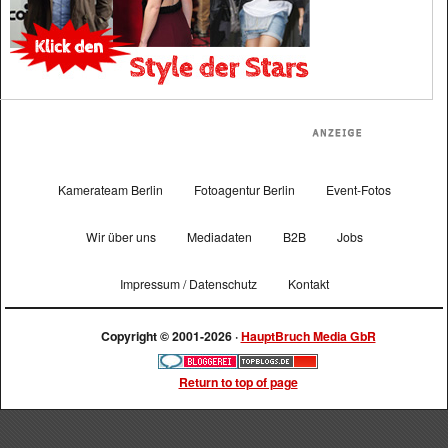
Kamerateam Berlin
Fotoagentur Berlin
Event-Fotos
Wir über uns
Mediadaten
B2B
Jobs
Impressum / Datenschutz
Kontakt
Copyright © 2001-2026 ·
HauptBruch Media GbR
Return to top of page