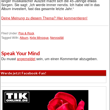
langer musikalischer Auszeit macht sich die 45-Jährige etwas
Sorgen. Sie sagt: „Ich werde immer nervös. Ich habe viel in das
Album investiert, fast das gesamte letzte Jahr.“
Deine Meinung zu diesem Thema? Hier kommentieren!
Filed Under:
Pop & Rock
Tagged With:
Album
,
Kylie Minogue
,
Nervosität
Speak Your Mind
Du musst
angemeldet
sein, um einen Kommentar abzugeben.
Werde jetzt Facebook-Fan!