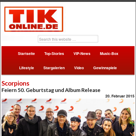
Startseite
Top-Stories
VIP-News
Music-Box
Lifestyle
Stargalerien
Video
Gewinnspiele
Scorpions
Feiern 50. Geburtstag und Album Release
20. Februar 2015