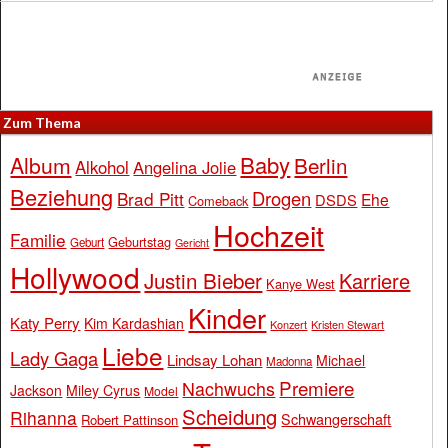
Zum Thema
Baby
Album
Berlin
Alkohol
Angelina Jolie
Beziehung
Drogen
Brad Pitt
Ehe
DSDS
Comeback
Hochzeit
Familie
Geburtstag
Geburt
Gericht
Hollywood
Justin Bieber
Karriere
Kanye West
Kinder
Katy Perry
Kim Kardashian
Konzert
Kristen Stewart
Liebe
Lady Gaga
Lindsay Lohan
Michael
Madonna
Premiere
Nachwuchs
Jackson
Miley Cyrus
Model
Scheidung
Rihanna
Schwangerschaft
Robert Pattinson