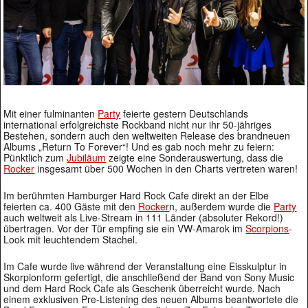
Mit einer fulminanten
Party
feierte gestern Deutschlands
international erfolgreichste Rockband nicht nur ihr 50-jähriges
Bestehen, sondern auch den weltweiten Release des brandneuen
Albums „Return To Forever“! Und es gab noch mehr zu feiern:
Pünktlich zum
Jubiläum
zeigte eine Sonderauswertung, dass die
Rocker
insgesamt über 500 Wochen in den Charts vertreten waren!
Im berühmten Hamburger Hard Rock Cafe direkt an der Elbe
feierten ca. 400 Gäste mit den
Rocker
n, außerdem wurde die
Party
auch weltweit als Live-Stream in 111 Länder (absoluter Rekord!)
übertragen. Vor der Tür empfing sie ein VW-Amarok im
Scorpions
-
Look mit leuchtendem Stachel.
Im Cafe wurde live während der Veranstaltung eine Eisskulptur in
Skorpionform gefertigt, die anschließend der Band von Sony Music
und dem Hard Rock Cafe als Geschenk überreicht wurde. Nach
einem exklusiven Pre-Listening des neuen Albums beantwortete die