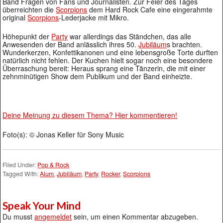
Band Fragen von Fans und Journalisten. Zur Feier des Tages
überreichten die
Scorpions
dem Hard Rock Cafe eine eingerahmte
original
Scorpions
-Lederjacke mit Mikro.
Höhepunkt der
Party
war allerdings das Ständchen, das alle
Anwesenden der Band anlässlich ihres 50.
Jubiläum
s brachten.
Wunderkerzen, Konfettikanonen und eine lebensgroße Torte durften
natürlich nicht fehlen. Der Kuchen hielt sogar noch eine besondere
Überraschung bereit: Heraus sprang eine Tänzerin, die mit einer
zehnminütigen Show dem Publikum und der Band einheizte.
Deine Meinung zu diesem Thema? Hier kommentieren!
Foto(s): © Jonas Keller für Sony Music
Filed Under:
Pop & Rock
Tagged With:
Alum
,
Jubiläum
,
Party
,
Rocker
,
Scorpions
Speak Your Mind
Du musst
angemeldet
sein, um einen Kommentar abzugeben.