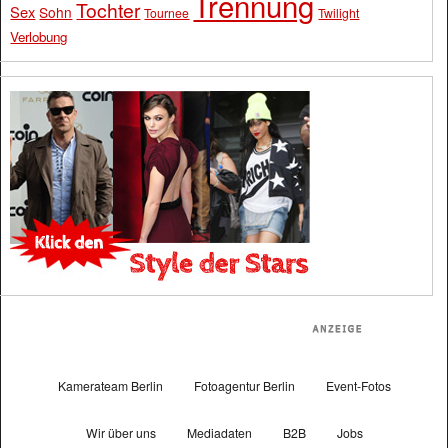
Trennung
Tochter
Sex
Sohn
Tournee
Twilight
Verlobung
Kamerateam Berlin
Fotoagentur Berlin
Event-Fotos
Wir über uns
Mediadaten
B2B
Jobs