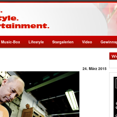
Music-Box
Lifestyle
Stargalerien
Video
Gewinnsp
We
24. März 2015