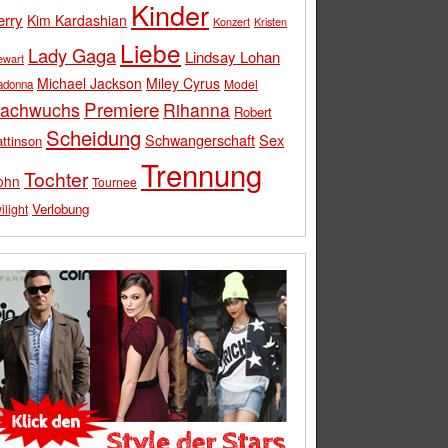
Kinder
erry
Kim Kardashian
Konzert
Kristen
Liebe
Lady Gaga
Lindsay Lohan
ewart
Michael Jackson
Miley Cyrus
Model
adonna
Premiere
achwuchs
Rihanna
Robert
Scheidung
Schwangerschaft
Sex
ttinson
Trennung
Tochter
ohn
Tournee
Verlobung
ilight