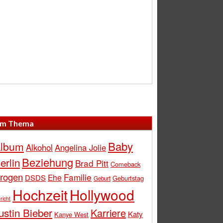
m Thema
Baby
lbum
Alkohol
Angelina Jolie
Beziehung
erlin
Brad Pitt
Comeback
rogen
Familie
Ehe
DSDS
Geburtstag
Geburt
Hochzeit
Hollywood
richt
ustin Bieber
Karriere
Katy
Kanye West