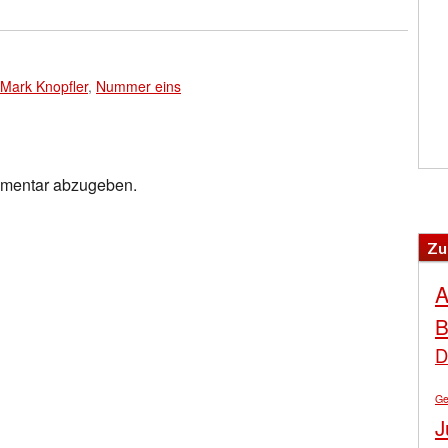
Mark Knopfler
,
Nummer eins
mmentar abzugeben.
Zu
A
B
D
Ge
J