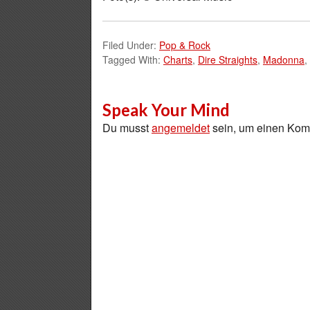
Filed Under:
Pop & Rock
Tagged With:
Charts
,
Dire Straights
,
Madonna
,
Speak Your Mind
Du musst
angemeldet
sein, um einen Ko