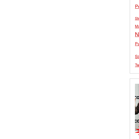
P
St
M
N
Pa
S
Tw