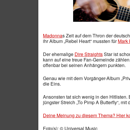
Madonna
s Zeit auf dem Thron der deutsc
ihr Album „Rebel Heart“ mussten für
Mark 
Der ehemalige
Dire Straights
Star ist scho
kann auf eine treue Fan-Gemeinde zählen.
offenbar bei seinen Anhängern punkten.
Genau wie mit dem Vorgänger-Album „Privat
die Eins.
Ansonsten tat sich wenig in den Hitliste
jüngster Streich „To Pimp A Butterfly“, mi
Deine Meinung zu diesem Thema? Hier k
Foto(s): © Universal Music