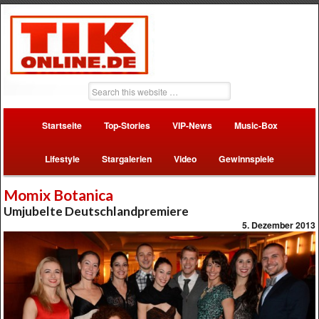
Startseite
Top-Stories
VIP-News
Music-Box
Lifestyle
Stargalerien
Video
Gewinnspiele
Momix Botanica
Umjubelte Deutschlandpremiere
5. Dezember 2013