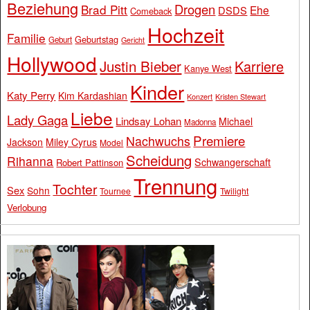
Beziehung
Drogen
Brad Pitt
Ehe
DSDS
Comeback
Hochzeit
Familie
Geburtstag
Geburt
Gericht
Hollywood
Justin Bieber
Karriere
Kanye West
Kinder
Katy Perry
Kim Kardashian
Konzert
Kristen Stewart
Liebe
Lady Gaga
Lindsay Lohan
Michael
Madonna
Premiere
Nachwuchs
Jackson
Miley Cyrus
Model
Scheidung
Rihanna
Schwangerschaft
Robert Pattinson
Trennung
Tochter
Sex
Sohn
Tournee
Twilight
Verlobung