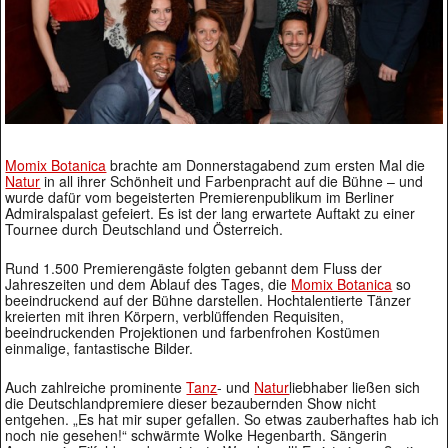
Momix Botanica
brachte am Donnerstagabend zum ersten Mal die
Natur
in all ihrer Schönheit und Farbenpracht auf die Bühne – und
wurde dafür vom begeisterten Premierenpublikum im Berliner
Admiralspalast gefeiert. Es ist der lang erwartete Auftakt zu einer
Tournee durch Deutschland und Österreich.
Rund 1.500 Premierengäste folgten gebannt dem Fluss der
Jahreszeiten und dem Ablauf des Tages, die
Momix Botanica
so
beeindruckend auf der Bühne darstellen. Hochtalentierte Tänzer
kreierten mit ihren Körpern, verblüffenden Requisiten,
beeindruckenden Projektionen und farbenfrohen Kostümen
einmalige, fantastische Bilder.
Auch zahlreiche prominente
Tanz
- und
Natur
liebhaber ließen sich
die Deutschlandpremiere dieser bezaubernden Show nicht
entgehen. „Es hat mir super gefallen. So etwas zauberhaftes hab ich
noch nie gesehen!“ schwärmte Wolke Hegenbarth. Sängerin