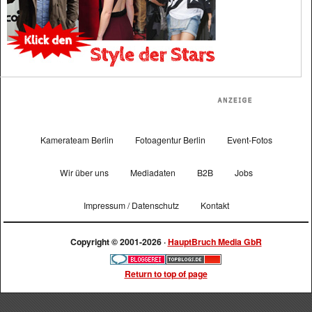
Kamerateam Berlin
Fotoagentur Berlin
Event-Fotos
Wir über uns
Mediadaten
B2B
Jobs
Impressum / Datenschutz
Kontakt
Copyright © 2001-2026 ·
HauptBruch Media GbR
Return to top of page