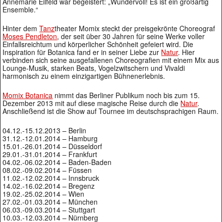
Annemarie Eilfeld war begeistert: „Wundervoll! Es ist ein großartig
Ensemble.“
Hinter dem
Tanz
theater Momix steckt der preisgekrönte Choreograf
Moses Pendleton
, der seit über 30 Jahren für seine Werke voller
Einfallsreichtum und körperlicher Schönheit gefeiert wird. Die
Inspiration für Botanica fand er in seiner Liebe zur
Natur
. Hier
verbinden sich seine ausgefallenen Choreografien mit einem Mix aus
Lounge-Musik, starken Beats, Vogelzwitschern und Vivaldi
harmonisch zu einem einzigartigen Bühnenerlebnis.
Momix Botanica
nimmt das Berliner Publikum noch bis zum 15.
Dezember 2013 mit auf diese magische Reise durch die
Natur
.
Anschließend ist die Show auf Tournee im deutschsprachigen Raum.
04.12.-15.12.2013 – Berlin
31.12.-12.01.2014 – Hamburg
15.01.-26.01.2014 – Düsseldorf
29.01.-31.01.2014 – Frankfurt
04.02.-06.02.2014 – Baden-Baden
08.02.-09.02.2014 – Füssen
11.02.-12.02.2014 – Innsbruck
14.02.-16.02.2014 – Bregenz
19.02.-25.02.2014 – Wien
27.02.-01.03.2014 – München
06.03.-09.03.2014 – Stuttgart
10.03.-12.03.2014 – Nürnberg