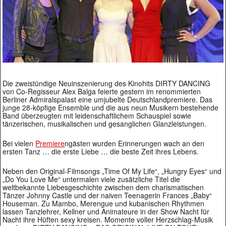
Die zweistündige Neuinszenierung des Kinohits DIRTY DANCING
von Co-Regisseur Alex Balga feierte gestern im renommierten
Berliner Admiralspalast eine umjubelte Deutschlandpremiere. Das
junge 28-köpfige Ensemble und die aus neun Musikern bestehende
Band überzeugten mit leidenschaftlichem Schauspiel sowie
tänzerischen, musikalischen und gesanglichen Glanzleistungen.
Bei vielen
Premiere
ngästen wurden Erinnerungen wach an den
ersten Tanz … die erste Liebe … die beste Zeit ihres Lebens.
Neben den Original-Filmsongs „Time Of My Life“, „Hungry Eyes“ und
„Do You Love Me“ untermalen viele zusätzliche Titel die
weltbekannte Liebesgeschichte zwischen dem charismatischen
Tänzer Johnny Castle und der naiven Teenagerin Frances „Baby“
Houseman. Zu Mambo, Merengue und kubanischen Rhythmen
lassen Tanzlehrer, Kellner und Animateure in der Show Nacht für
Nacht ihre Hüften sexy kreisen. Momente voller Herzschlag-Musik