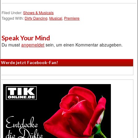
Filed Under:
Shows & Musicals
Tagged With:
Dirty Dancing
,
Musical
,
Premiere
Speak Your Mind
Du musst
angemeldet
sein, um einen Kommentar abzugeben.
Werde jetzt Facebook-Fan!