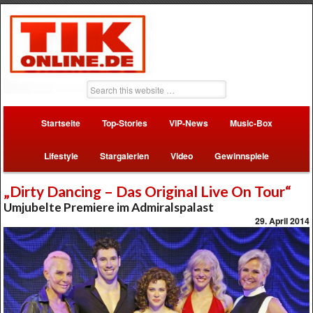
Startseite
Top-Stories
VIP-News
Music-Box
Lifestyle
Stargalerien
Video
Gewinnspiele
„Dirty Dancing – Das Original Live On Tour“
Umjubelte Premiere im Admiralspalast
29. April 2014