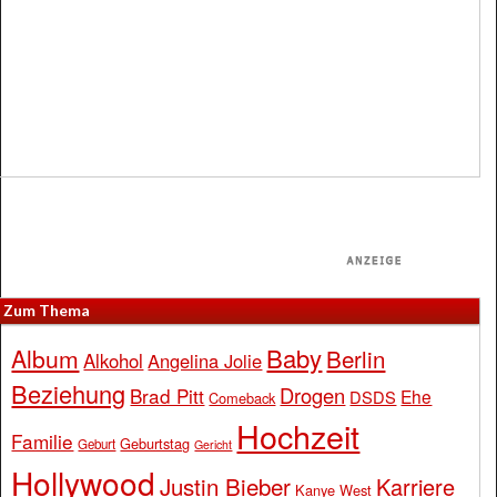
Zum Thema
Baby
Album
Berlin
Alkohol
Angelina Jolie
Beziehung
Drogen
Brad Pitt
Ehe
DSDS
Comeback
Hochzeit
Familie
Geburtstag
Geburt
Gericht
Hollywood
Justin Bieber
Karriere
Kanye West