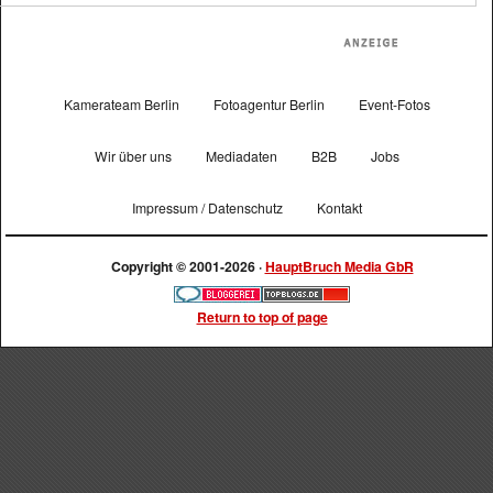
Kamerateam Berlin
Fotoagentur Berlin
Event-Fotos
Wir über uns
Mediadaten
B2B
Jobs
Impressum / Datenschutz
Kontakt
Copyright © 2001-2026 ·
HauptBruch Media GbR
Return to top of page