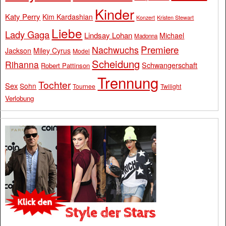
Kinder
Katy Perry
Kim Kardashian
Konzert
Kristen Stewart
Liebe
Lady Gaga
Lindsay Lohan
Michael
Madonna
Premiere
Nachwuchs
Jackson
Miley Cyrus
Model
Scheidung
Rihanna
Schwangerschaft
Robert Pattinson
Trennung
Tochter
Sex
Sohn
Tournee
Twilight
Verlobung