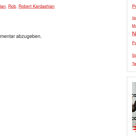
P
ian
,
Rob
,
Robert Kardashian
St
M
N
mmentar abzugeben.
Pa
S
Tw