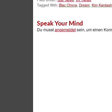
Tagged With:
Blac Chyna
,
Dream
,
Kim Kardash
Speak Your Mind
Du musst
angemeldet
sein, um einen Ko