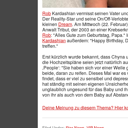
Rob
Kardashian vermisst seinen Vater un
Der Reality-Star und seine On/Off-Verlob
kleinen
Dream
. Am Mittwoch (22. Februar)
Anwalt Tribut, der 2003 an einer Krebserk
Rob
: "Alles Gute zum Geburtstag, Papa." 
Kardashian
außerdem: "Happy Birthday, Da
treffen."
Erst kürzlich wurde bekannt, dass Chyna 
die Hochzeitspläne seien jetzt natürlich a
‚People‘: "Sie haben sich vor einer Weile 
beide, daran zu reifen. Dieses Mal war es
findet, dass er viel zu sensibel und depress
hat ständig mit seinen eigenen Unsicherhei
unglaublich ungesund für das Baby und ihr
von ihr als auch von dem Baby auf Abstan
Deine Meinung zu diesem Thema? Hier k
Filed Under:
Star News
,
VIP-News