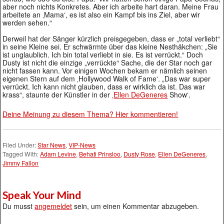
aber noch nichts Konkretes. Aber ich arbeite hart daran. Meine Frau
arbeitete an ‚Mama‘, es ist also ein Kampf bis ins Ziel, aber wir
werden sehen.“
Derweil hat der Sänger kürzlich preisgegeben, dass er „total verliebt“
in seine Kleine sei. Er schwärmte über das kleine Nesthäkchen: „Sie
ist unglaublich. Ich bin total verliebt in sie. Es ist verrückt.“ Doch
Dusty ist nicht die einzige „verrückte“ Sache, die der Star noch gar
nicht fassen kann. Vor einigen Wochen bekam er nämlich seinen
eigenen Stern auf dem ‚Hollywood Walk of Fame‘. „Das war super
verrückt. Ich kann nicht glauben, dass er wirklich da ist. Das war
krass“, staunte der Künstler in der ‚
Ellen DeGeneres
Show‘.
Deine Meinung zu diesem Thema? Hier kommentieren!
Filed Under:
Star News
,
VIP-News
Tagged With:
Adam Levine
,
Behati Prinsloo
,
Dusty Rose
,
Ellen DeGeneres
,
Jimmy Fallon
Speak Your Mind
Du musst
angemeldet
sein, um einen Kommentar abzugeben.