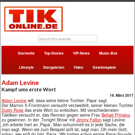
Startseite
Top-Stories
VIP-News
Music-Box
Lifestyle
Stargalerien
Video
Gewinnspiele
Adam Levine
Kampf ums erste Wort
16. März 2017
Adam Levine
will, dass seine kleine Tochter ‚Papa‘ sagt.
Der Marron 5-Frontmann versucht verzweifelt, seiner kleinen Tochter
Dusty Rose
das erste Wort zu entlocken. Mit verschiedensten
Taktiken versucht er, das Rennen gegen seine Frau
Behati Prinsloo
zu gewinnen. In der ‚Tonight Show‘ mit
Jimmy Fallon
sagt Levine:
„Ich arbeite hart an ‚Papa‘. Man schummelt es in jede Sache, die
man sagt. Wenn sie zum Beispiel süß ist, sagt man ‚Oh mein Gott,
schau, wie süß du bist. Papa.‘ Wir hatten schon einige Papa-Sounds,