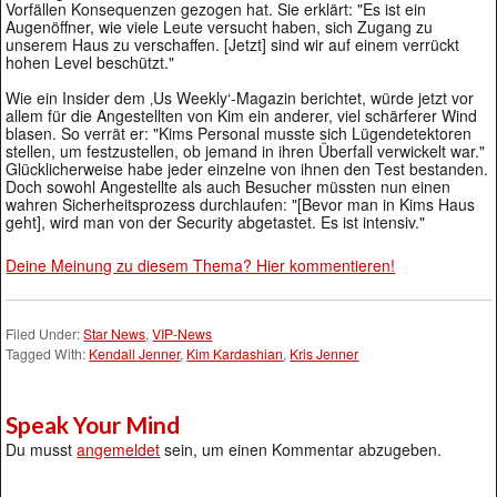
Vorfällen Konsequenzen gezogen hat. Sie erklärt: "Es ist ein
Augenöffner, wie viele Leute versucht haben, sich Zugang zu
unserem Haus zu verschaffen. [Jetzt] sind wir auf einem verrückt
hohen Level beschützt."
Wie ein Insider dem ‚Us Weekly‘-Magazin berichtet, würde jetzt vor
allem für die Angestellten von Kim ein anderer, viel schärferer Wind
blasen. So verrät er: "Kims Personal musste sich Lügendetektoren
stellen, um festzustellen, ob jemand in ihren Überfall verwickelt war."
Glücklicherweise habe jeder einzelne von ihnen den Test bestanden.
Doch sowohl Angestellte als auch Besucher müssten nun einen
wahren Sicherheitsprozess durchlaufen: "[Bevor man in Kims Haus
geht], wird man von der Security abgetastet. Es ist intensiv."
Deine Meinung zu diesem Thema? Hier kommentieren!
Filed Under:
Star News
,
VIP-News
Tagged With:
Kendall Jenner
,
Kim Kardashian
,
Kris Jenner
Speak Your Mind
Du musst
angemeldet
sein, um einen Kommentar abzugeben.