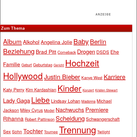
Zum Thema
Baby
Album
Berlin
Alkohol
Angelina Jolie
Beziehung
Drogen
Brad Pitt
Ehe
DSDS
Comeback
Hochzeit
Familie
Geburtstag
Geburt
Gericht
Hollywood
Justin Bieber
Karriere
Kanye West
Kinder
Katy Perry
Kim Kardashian
Konzert
Kristen Stewart
Liebe
Lady Gaga
Lindsay Lohan
Michael
Madonna
Premiere
Nachwuchs
Jackson
Miley Cyrus
Model
Scheidung
Rihanna
Schwangerschaft
Robert Pattinson
Trennung
Tochter
Sex
Sohn
Tournee
Twilight