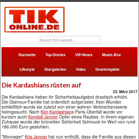
Startseite
Top-Stories
VIP-News
Music-Box
Lifestyle
Stargalerien
Video
Gewinnspiele
Die Kardashians rüsten auf
23. März 2017
Die Kardashians haben ihr Sicherheitsaufgebot drastisch erhöht.
Die Glamour-Familie hat ordentlich aufgerüstet. Kein Wunder,
schließlich wurde sie zuletzt von einer wahren Verbrechensserie
heimgesucht. Nach
Kim Kardashian
s Paris-Überfall wurde vor
kurzem auch
Kendall Jenner
Opfer eines Raubes. In ihrem eigenen
Zuhause wurde der brünetten Schönheit Schmuck im Wert von rund
186.000 Euro gestohlen.
"Momager"
Kris Jenner
hat nun enthüllt, dass die Familie aus diesen