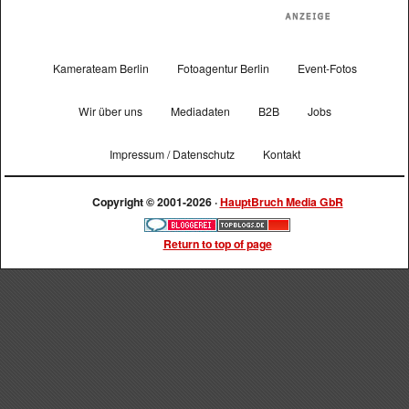
Kamerateam Berlin
Fotoagentur Berlin
Event-Fotos
Wir über uns
Mediadaten
B2B
Jobs
Impressum / Datenschutz
Kontakt
Copyright © 2001-2026 ·
HauptBruch Media GbR
Return to top of page