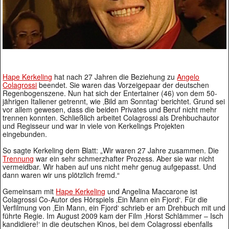
Hape Kerkeling
hat nach 27 Jahren die Beziehung zu
Angelo
Colagrossi
beendet. Sie waren das Vorzeigepaar der deutschen
Regenbogenszene. Nun hat sich der Entertainer (46) von dem 50-
jährigen Italiener getrennt, wie ‚Bild am Sonntag‘ berichtet. Grund sei
vor allem gewesen, dass die beiden Privates und Beruf nicht mehr
trennen konnten. Schließlich arbeitet Colagrossi als Drehbuchautor
und Regisseur und war in viele von Kerkelings Projekten
eingebunden.
So sagte Kerkeling dem Blatt: „Wir waren 27 Jahre zusammen. Die
Trennung
war ein sehr schmerzhafter Prozess. Aber sie war nicht
vermeidbar. Wir haben auf uns nicht mehr genug aufgepasst. Und
dann waren wir uns plötzlich fremd.“
Gemeinsam mit
Hape Kerkeling
und Angelina Maccarone ist
Colagrossi Co-Autor des Hörspiels ‚Ein Mann ein Fjord‘. Für die
Verfilmung von ‚Ein Mann, ein Fjord‘ schrieb er am Drehbuch mit und
führte Regie. Im August 2009 kam der Film ‚Horst Schlämmer – Isch
kandidiere!‘ in die deutschen Kinos, bei dem Colagrossi ebenfalls