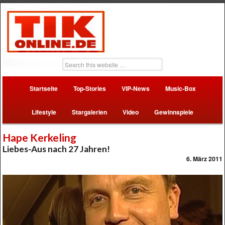
Startseite
Top-Stories
VIP-News
Music-Box
Lifestyle
Stargalerien
Video
Gewinnspiele
Hape Kerkeling
Liebes-Aus nach 27 Jahren!
6. März 2011