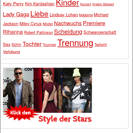
Kinder
Katy Perry
Kim Kardashian
Konzert
Kristen Stewart
Liebe
Lady Gaga
Lindsay Lohan
Michael
Madonna
Premiere
Nachwuchs
Jackson
Miley Cyrus
Model
Scheidung
Rihanna
Schwangerschaft
Robert Pattinson
Trennung
Tochter
Sex
Sohn
Tournee
Twilight
Verlobung