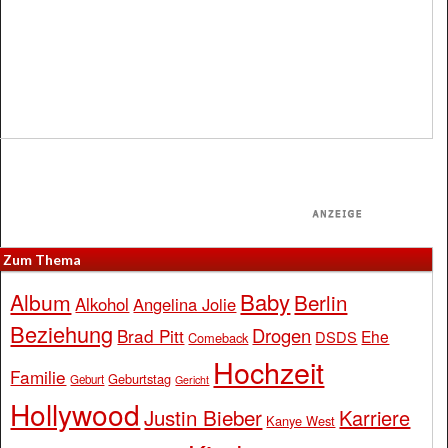
Zum Thema
Baby
Album
Berlin
Alkohol
Angelina Jolie
Beziehung
Drogen
Brad Pitt
Ehe
DSDS
Comeback
Hochzeit
Familie
Geburtstag
Geburt
Gericht
Hollywood
Justin Bieber
Karriere
Kanye West