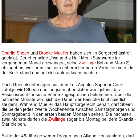
Charlie Sheen
und
Brooke Mueller
haben sich im Sorgerechtsstreit
geeinigt. Der ehemalige „Two and a Half Men“-Star wurde im
vergangenen Monat gezwungen, seine
Zwillinge
Bob und Max (2)
abzugeben, weil er mit seinem unberechenbaren Verhalten so oft in
der Kritik stand und auf sich aufmerksam machte.
Doch Gerichtsunterlagen aus dem Los Angeles Superior Court
zufolge wird Sheen nun langsam aber sicher wenigstens das
Besuchsrecht für seine Söhne zugesprochen bekommen. Über die
nächsten Monate wird sich die Dauer der Besuche kontinuierlich
steigern. Während Mueller das Hauptsorgerecht behält, darf Sheen
die beiden jedes zweite Wochenende zwischen Samstagmorgen und
Sonntagabend in den ersten beiden Monaten sehen. Die nächsten
zwei Monate dürfen die
Zwillinge
sogar bis Montag bei dem Skandal-
Star bleiben.
Sollte der 45-Jährige weder Drogen noch Alkohol konsumieren, darf