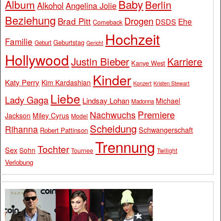
Baby
Album
Berlin
Alkohol
Angelina Jolie
Beziehung
Drogen
Brad Pitt
Ehe
DSDS
Comeback
Hochzeit
Familie
Geburtstag
Geburt
Gericht
Hollywood
Justin Bieber
Karriere
Kanye West
Kinder
Katy Perry
Kim Kardashian
Konzert
Kristen Stewart
Liebe
Lady Gaga
Lindsay Lohan
Michael
Madonna
Premiere
Nachwuchs
Jackson
Miley Cyrus
Model
Scheidung
Rihanna
Schwangerschaft
Robert Pattinson
Trennung
Tochter
Sex
Sohn
Tournee
Twilight
Verlobung