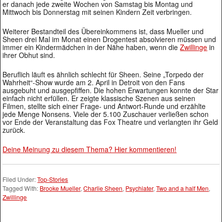
er danach jede zweite Wochen von Samstag bis Montag und
Mittwoch bis Donnerstag mit seinen Kindern Zeit verbringen.
Weiterer Bestandteil des Übereinkommens ist, dass Mueller und
Sheen drei Mal im Monat einen Drogentest absolvieren müssen und
immer ein Kindermädchen in der Nähe haben, wenn die
Zwillinge
in
ihrer Obhut sind.
Beruflich läuft es ähnlich schlecht für Sheen. Seine „Torpedo der
Wahrheit“-Show wurde am 2. April in Detroit von den Fans
ausgebuht und ausgepfiffen. Die hohen Erwartungen konnte der Star
einfach nicht erfüllen. Er zeigte klassische Szenen aus seinen
Filmen, stellte sich einer Frage- und Antwort-Runde und erzählte
jede Menge Nonsens. Viele der 5.100 Zuschauer verließen schon
vor Ende der Veranstaltung das Fox Theatre und verlangten ihr Geld
zurück.
Deine Meinung zu diesem Thema? Hier kommentieren!
Filed Under:
Top-Stories
Tagged With:
Brooke Mueller
,
Charlie Sheen
,
Psychiater
,
Two and a half Men
,
Zwillinge