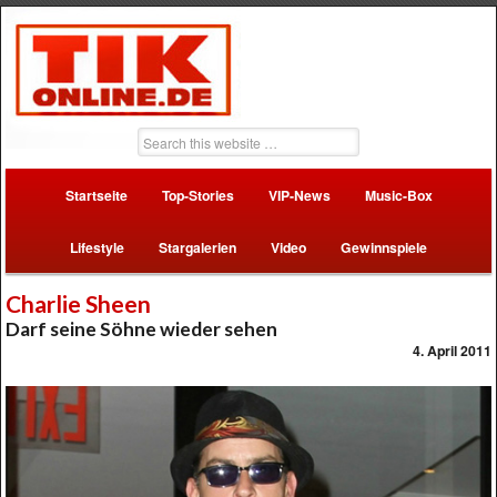
Startseite
Top-Stories
VIP-News
Music-Box
Lifestyle
Stargalerien
Video
Gewinnspiele
Charlie Sheen
Darf seine Söhne wieder sehen
4. April 2011