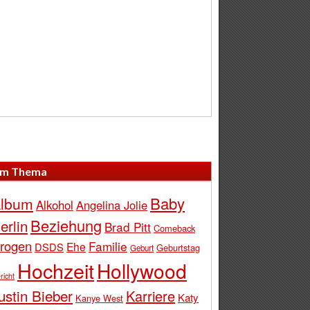
m Thema
Baby
lbum
Alkohol
Angelina Jolie
Beziehung
erlin
Brad Pitt
Comeback
rogen
Familie
Ehe
DSDS
Geburtstag
Geburt
Hochzeit
Hollywood
richt
ustin Bieber
Karriere
Katy
Kanye West