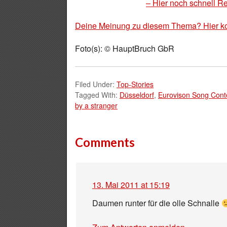
– Hier noch schnell Re
Deine Meinung zu diesem Thema? Hier k
Foto(s): © HauptBruch GbR
Filed Under:
Top-Stories
Tagged With:
Düsseldorf
,
Eurovison Song Cont
by a stranger
Comments
13. Mai 2011 at 15:19
Daumen runter für die olle Schnalle