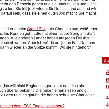
wir ihr den Respekt geben und sie unterstützen und nicht
zu tun. Sie tritt jetzt wieder für Deutschland auf und wir
lz darauf sein, dass sie einen guten Job macht. Sie macht
h für Lena beim
Grand Prix
gute Chancen aus, weiß aber
z ins Rennen geht: „Sie hat einen super Song am Start.
agen. Alle anderen Länder haben auf jeden Fall ihre
nfach abwarten. Aber ich würde auf jeden Fall ‚Daumen
 dann wieder an die Spitze kommt. Wo sie hingehört.“
Zu
A
B
 „Ich will nicht England sagen, aber natürlich als
D
auch überall bekannt. Die haben einen riesen erfolg
zu viert und ich glaube die haben sehr gute Chancen.“
Ge
J
Samstag beim ESC Finale live sehen?