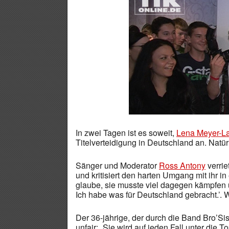
In zwei Tagen ist es soweit,
Lena Meyer-La
Titelverteidigung in Deutschland an. Natür
Sänger und Moderator
Ross Antony
verrie
und kritisiert den harten Umgang mit ihr in
glaube, sie musste viel dagegen kämpfen 
Ich habe was für Deutschland gebracht.’. W
Der 36-jährige, der durch die Band Bro’Si
unfair: „Sie wird auf jeden Fall unter di