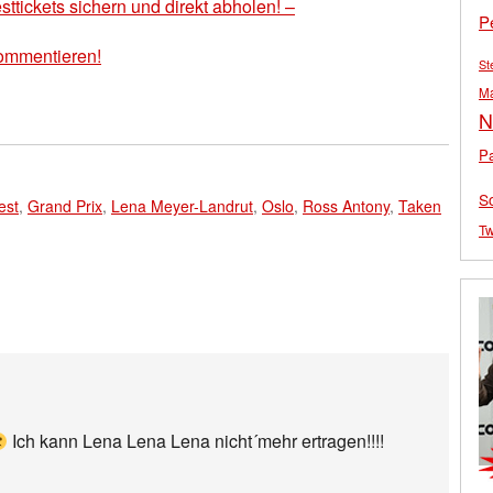
sttickets sichern und direkt abholen! –
P
ommentieren!
St
M
N
Pa
S
est
,
Grand Prix
,
Lena Meyer-Landrut
,
Oslo
,
Ross Antony
,
Taken
Tw
Ich kann Lena Lena Lena nicht´mehr ertragen!!!!