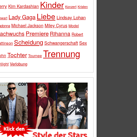
Kinder
erry
Kim Kardashian
Konzert
Kristen
Liebe
Lady Gaga
Lindsay Lohan
ewart
Michael Jackson
Miley Cyrus
Model
adonna
Premiere
achwuchs
Rihanna
Robert
Scheidung
Schwangerschaft
Sex
ttinson
Trennung
Tochter
ohn
Tournee
Verlobung
ilight