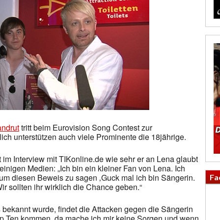
ndrut
tritt beim Eurovision Song Contest zur
lich unterstützen auch viele Prominente die 18jährige.
t im Interview mit TIKonline.de wie sehr er an Lena glaubt
 einigen Medien: „Ich bin ein kleiner Fan von Lena. Ich
um diesen Beweis zu sagen ‚Guck mal ich bin Sängerin.
Fa
ir sollten ihr wirklich die Chance geben.“
s bekannt wurde, findet die Attacken gegen die Sängerin
e Top Ten kommen, da mache ich mir keine Sorgen und wenn