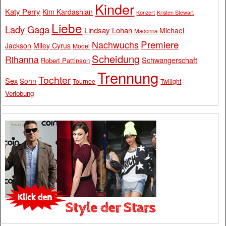
Kinder
Katy Perry
Kim Kardashian
Konzert
Kristen Stewart
Liebe
Lady Gaga
Lindsay Lohan
Michael
Madonna
Premiere
Nachwuchs
Jackson
Miley Cyrus
Model
Scheidung
Rihanna
Schwangerschaft
Robert Pattinson
Trennung
Tochter
Sex
Sohn
Tournee
Twilight
Verlobung