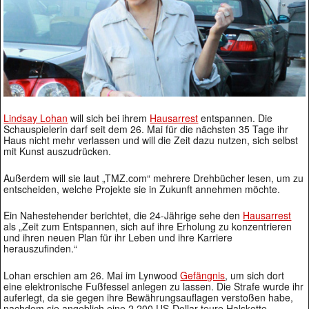
Lindsay Lohan
will sich bei ihrem
Hausarrest
entspannen. Die
Schauspielerin darf seit dem 26. Mai für die nächsten 35 Tage ihr
Haus nicht mehr verlassen und will die Zeit dazu nutzen, sich selbst
mit Kunst auszudrücken.
Außerdem will sie laut „TMZ.com“ mehrere Drehbücher lesen, um zu
entscheiden, welche Projekte sie in Zukunft annehmen möchte.
Ein Nahestehender berichtet, die 24-Jährige sehe den
Hausarrest
als „Zeit zum Entspannen, sich auf ihre Erholung zu konzentrieren
und ihren neuen Plan für ihr Leben und ihre Karriere
herauszufinden.“
Lohan erschien am 26. Mai im Lynwood
Gefängnis
, um sich dort
eine elektronische Fußfessel anlegen zu lassen. Die Strafe wurde ihr
auferlegt, da sie gegen ihre Bewährungsauflagen verstoßen habe,
nachdem sie angeblich eine 2.200 US-Dollar teure Halskette