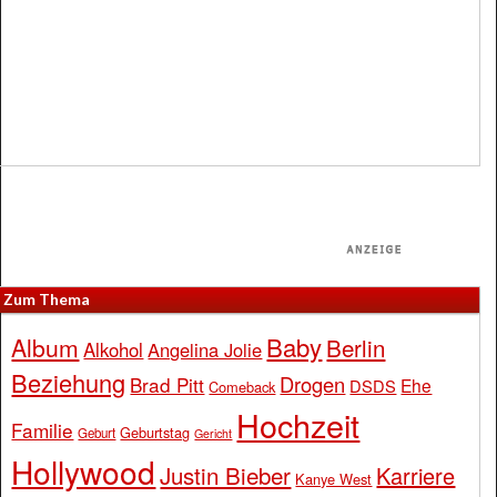
Zum Thema
Baby
Album
Berlin
Alkohol
Angelina Jolie
Beziehung
Drogen
Brad Pitt
Ehe
DSDS
Comeback
Hochzeit
Familie
Geburtstag
Geburt
Gericht
Hollywood
Justin Bieber
Karriere
Kanye West