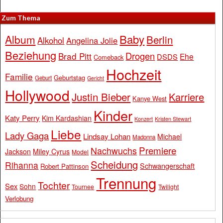
Zum Thema
Baby
Album
Berlin
Alkohol
Angelina Jolie
Beziehung
Drogen
Brad Pitt
Ehe
DSDS
Comeback
Hochzeit
Familie
Geburtstag
Geburt
Gericht
Hollywood
Justin Bieber
Karriere
Kanye West
Kinder
Katy Perry
Kim Kardashian
Konzert
Kristen Stewart
Liebe
Lady Gaga
Lindsay Lohan
Michael
Madonna
Premiere
Nachwuchs
Jackson
Miley Cyrus
Model
Scheidung
Rihanna
Schwangerschaft
Robert Pattinson
Trennung
Tochter
Sex
Sohn
Tournee
Twilight
Verlobung