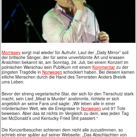
Morrissey
sorgt mal wieder für Aufruhr. Laut der „Daily Mirror“ soll
der britische Sänger, der für seine unverblümte Art und krassen
Ansichten bekannt ist, am Sonntag, 24. Juli, bei einem Konzert im
polnischen Warschau sein Publikum mit einem
Kommentar
zu der
jüngsten Tragödie in
Norwegen
schockiert haben. Bei diesem kamen
etliche Menschen durch die Hand des Terroristen Anders Breivik
ums Leben.
Bevor der streng vegetarische Star, der sich für den Tierschutz stark
macht, sein Lied „Meat is Murder“ anstimmte, richtete er sich
angeblich an seine Fans und sagte: „Wir leben alle in einer
mörderischen Welt, wie die Ereignisse in
Norwegen
und 97 Tote
beweisen. Aber das ist nichts im Vergleich zu dem, was jeden Tag
bei McDonald’s und Kentucky Fried Shit passiert.“
Die Konzertbesucher schienen dem nicht alle zuzustimmen, so
schrieb einer später auf seiner Webseite: „Das Abschlachten von