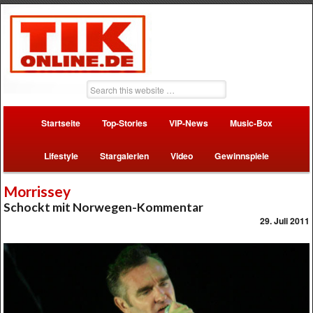
Startseite
Top-Stories
VIP-News
Music-Box
Lifestyle
Stargalerien
Video
Gewinnspiele
Morrissey
Schockt mit Norwegen-Kommentar
29. Juli 2011