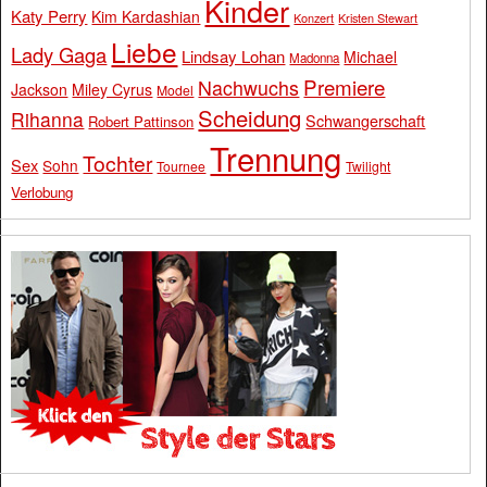
Kinder
Katy Perry
Kim Kardashian
Konzert
Kristen Stewart
Liebe
Lady Gaga
Lindsay Lohan
Michael
Madonna
Premiere
Nachwuchs
Jackson
Miley Cyrus
Model
Scheidung
Rihanna
Schwangerschaft
Robert Pattinson
Trennung
Tochter
Sex
Sohn
Tournee
Twilight
Verlobung