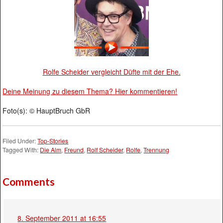
Rolfe Scheider vergleicht Düfte mit der Ehe.
Deine Meinung zu diesem Thema? Hier kommentieren!
Foto(s): © HauptBruch GbR
Filed Under:
Top-Stories
Tagged With:
Die Alm
,
Freund
,
Rolf Scheider
,
Rolfe
,
Trennung
Comments
8. September 2011 at 16:55