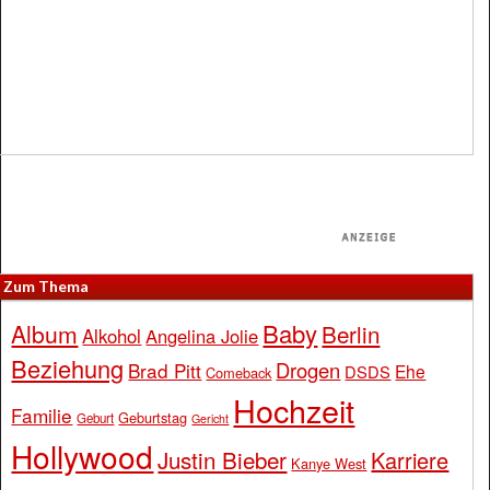
Zum Thema
Baby
Album
Berlin
Alkohol
Angelina Jolie
Beziehung
Drogen
Brad Pitt
Ehe
DSDS
Comeback
Hochzeit
Familie
Geburtstag
Geburt
Gericht
Hollywood
Justin Bieber
Karriere
Kanye West