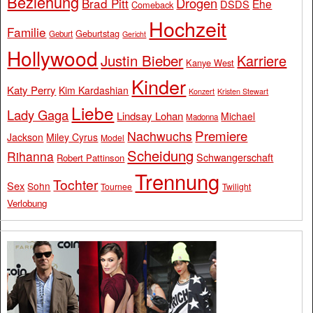
Beziehung
Drogen
Brad Pitt
Ehe
DSDS
Comeback
Hochzeit
Familie
Geburtstag
Geburt
Gericht
Hollywood
Justin Bieber
Karriere
Kanye West
Kinder
Katy Perry
Kim Kardashian
Konzert
Kristen Stewart
Liebe
Lady Gaga
Lindsay Lohan
Michael
Madonna
Premiere
Nachwuchs
Jackson
Miley Cyrus
Model
Scheidung
Rihanna
Schwangerschaft
Robert Pattinson
Trennung
Tochter
Sex
Sohn
Tournee
Twilight
Verlobung