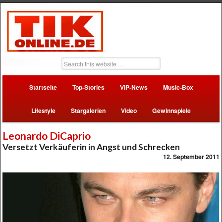
Startseite
Top-Stories
VIP-News
Music-Box
Lifestyle
Stargalerien
Video
Gewinnspiele
Leonardo DiCaprio
Versetzt Verkäuferin in Angst und Schrecken
12. September 2011