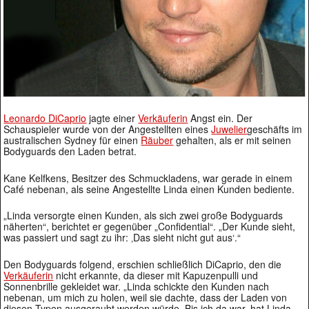
Leonardo DiCaprio
jagte einer
Verkäuferin
Angst ein. Der
Schauspieler wurde von der Angestellten eines
Juwelier
geschäfts im
australischen Sydney für einen
Räuber
gehalten, als er mit seinen
Bodyguards den Laden betrat.
Kane Kelfkens, Besitzer des Schmuckladens, war gerade in einem
Café nebenan, als seine Angestellte Linda einen Kunden bediente.
„Linda versorgte einen Kunden, als sich zwei große Bodyguards
näherten“, berichtet er gegenüber „Confidential“. „Der Kunde sieht,
was passiert und sagt zu ihr: ‚Das sieht nicht gut aus‘.“
Den Bodyguards folgend, erschien schließlich DiCaprio, den die
Verkäuferin
nicht erkannte, da dieser mit Kapuzenpulli und
Sonnenbrille gekleidet war. „Linda schickte den Kunden nach
nebenan, um mich zu holen, weil sie dachte, dass der Laden von
diesen Typen ausgeraubt werden würde. Bis ich da war, hat Linda