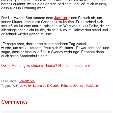
bereits erkannt, wen sie da gerade bediente und ließ mich wissen,
dass alles in Ordnung war.“
Der Hollywood-Star stattete dem
Juwelier
einen Besuch ab, um
seiner Mutter Irmelin ein Geschenk zu kaufen. Er entschied sich
schließlich für eine antike Halskette im Wert von 1.600 Dollar, die er
allerdings noch nicht kaufte, da sein Auto im Halteverbot stand und
er schnell wieder gehen musste.
„Er sagte aber, dass er an einem anderen Tag zurückkommen
würde, um sie zu kaufen“, freut sich Kelfkans. „Er war sehr cool und
sagte, dass er eine tolle Zeit in Sydney verbringe. Er nahm dann
auch seine Sonnenbrille ab.“
Deine Meinung zu diesem Thema? Hier kommentieren!
Filed Under:
Top-Stories
Tagged With:
Juwelier
,
Leonardo DiCaprio
,
Räuber
,
Übervall
,
Verkäuferin
Comments