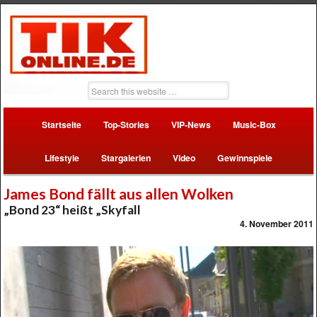
Startseite
Top-Stories
VIP-News
Music-Box
Lifestyle
Stargalerien
Video
Gewinnspiele
James Bond fällt aus allen Wolken
„Bond 23“ heißt „Skyfall
4. November 2011