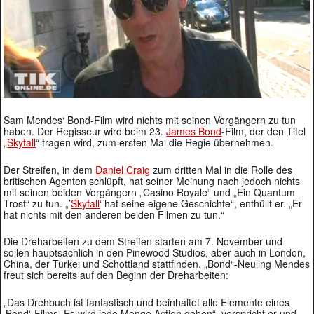
Sam Mendes‘ Bond-Film wird nichts mit seinen Vorgängern zu tun
haben. Der Regisseur wird beim 23.
James Bond
-Film, der den Titel
„
Skyfall
“ tragen wird, zum ersten Mal die Regie übernehmen.
Der Streifen, in dem
Daniel Craig
zum dritten Mal in die Rolle des
britischen Agenten schlüpft, hat seiner Meinung nach jedoch nichts
mit seinen beiden Vorgängern „Casino Royale“ und „Ein Quantum
Trost“ zu tun. „’
Skyfall
‘ hat seine eigene Geschichte“, enthüllt er. „Er
hat nichts mit den anderen beiden Filmen zu tun.“
Die Dreharbeiten zu dem Streifen starten am 7. November und
sollen hauptsächlich in den Pinewood Studios, aber auch in London,
China, der Türkei und Schottland stattfinden. „Bond“-Neuling Mendes
freut sich bereits auf den Beginn der Dreharbeiten:
„Das Drehbuch ist fantastisch und beinhaltet alle Elemente eines
‚Bond‘-Films. Es wird jede Menge Action geben“, verspricht er und