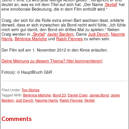
deutet an, was es mit dem Titel auf sich hat. „Der Name ‚
Skyfall
‘ hat
eine emotionale Bedeutung, die in dem Film enthüllt wird.“
Craig, der sich für die Rolle extra einen Bart wachsen lässt, erklärte
derweil, dass er sich inzwischen als Bond recht wohl fühle. „Ich fühle
mich sehr gut damit, den Bond ein drittes Mal zu spielen.“ Neben
Craig werden in „
Skyfall
“
Javier Bardem
, Dame
Judi Dench
,
Naomie
Harris
,
Bérénice Marlohe
und
Ralph Fiennes
zu sehen sein.
Der Film soll am 1. November 2012 in den Kinos anlaufen.
Deine Meinung zu diesem Thema? Hier kommentieren!
Foto(s): © HauptBruch GbR
Filed Under:
Top-Stories
Tagged With:
Bérénice Marlohe
,
Bond 23
,
Daniel Craig
,
James Bond
,
Javier
Bardem
,
Judi Dench
,
Naomie Harris
,
Ralph Fiennes
,
Skyfall
Comments