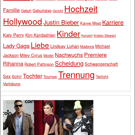
Hochzeit
Familie
Geburtstag
Geburt
Gericht
Hollywood
Justin Bieber
Karriere
Kanye West
Kinder
Katy Perry
Kim Kardashian
Konzert
Kristen Stewart
Liebe
Lady Gaga
Lindsay Lohan
Michael
Madonna
Premiere
Nachwuchs
Jackson
Miley Cyrus
Model
Scheidung
Rihanna
Schwangerschaft
Robert Pattinson
Trennung
Tochter
Sex
Sohn
Tournee
Twilight
Verlobung