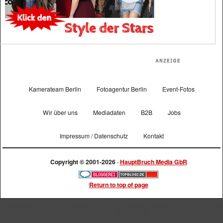
Kamerateam Berlin
Fotoagentur Berlin
Event-Fotos
Wir über uns
Mediadaten
B2B
Jobs
Impressum / Datenschutz
Kontakt
Copyright © 2001-2026 ·
HauptBruch Media GbR
Return to top of page