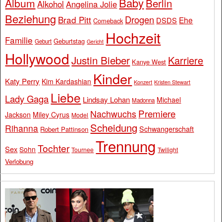
Baby
Album
Berlin
Alkohol
Angelina Jolie
Beziehung
Drogen
Brad Pitt
Ehe
DSDS
Comeback
Hochzeit
Familie
Geburtstag
Geburt
Gericht
Hollywood
Justin Bieber
Karriere
Kanye West
Kinder
Katy Perry
Kim Kardashian
Konzert
Kristen Stewart
Liebe
Lady Gaga
Lindsay Lohan
Michael
Madonna
Premiere
Nachwuchs
Jackson
Miley Cyrus
Model
Scheidung
Rihanna
Schwangerschaft
Robert Pattinson
Trennung
Tochter
Sex
Sohn
Tournee
Twilight
Verlobung