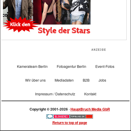
Kamerateam Berlin
Fotoagentur Berlin
Event-Fotos
Wir über uns
Mediadaten
B2B
Jobs
Impressum / Datenschutz
Kontakt
Copyright © 2001-2026 ·
HauptBruch Media GbR
Return to top of page