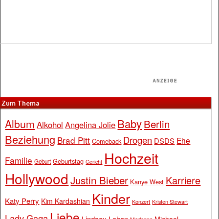
Zum Thema
Baby
Album
Berlin
Alkohol
Angelina Jolie
Beziehung
Drogen
Brad Pitt
Ehe
DSDS
Comeback
Hochzeit
Familie
Geburtstag
Geburt
Gericht
Hollywood
Justin Bieber
Karriere
Kanye West
Kinder
Katy Perry
Kim Kardashian
Konzert
Kristen Stewart
Liebe
Lady Gaga
Lindsay Lohan