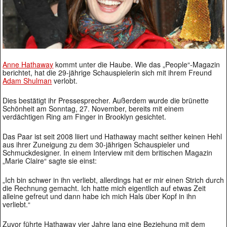
Anne Hathaway
kommt unter die Haube. Wie das „People“-Magazin
berichtet, hat die 29-jährige Schauspielerin sich mit ihrem Freund
Adam Shulman
verlobt.
Dies bestätigt ihr Pressesprecher. Außerdem wurde die brünette
Schönheit am Sonntag, 27. November, bereits mit einem
verdächtigen Ring am Finger in Brooklyn gesichtet.
Das Paar ist seit 2008 liiert und Hathaway macht seither keinen Hehl
aus ihrer Zuneigung zu dem 30-jährigen Schauspieler und
Schmuckdesigner. In einem Interview mit dem britischen Magazin
„Marie Claire“ sagte sie einst:
„Ich bin schwer in ihn verliebt, allerdings hat er mir einen Strich durch
die Rechnung gemacht. Ich hatte mich eigentlich auf etwas Zeit
alleine gefreut und dann habe ich mich Hals über Kopf in ihn
verliebt.“
Zuvor führte Hathaway vier Jahre lang eine Beziehung mit dem