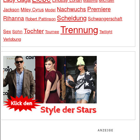
Michael
Madonna
Premiere
Nachwuchs
Jackson
Miley Cyrus
Model
Scheidung
Rihanna
Schwangerschaft
Robert Pattinson
Trennung
Tochter
Sex
Sohn
Tournee
Twilight
Verlobung