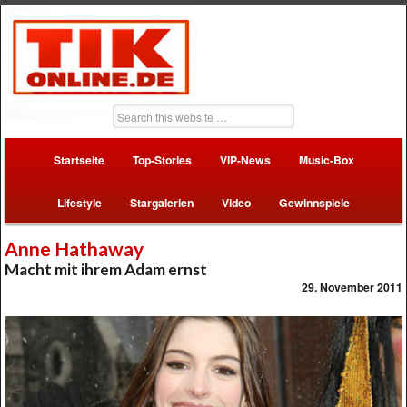
Startseite
Top-Stories
VIP-News
Music-Box
Lifestyle
Stargalerien
Video
Gewinnspiele
Anne Hathaway
Macht mit ihrem Adam ernst
29. November 2011