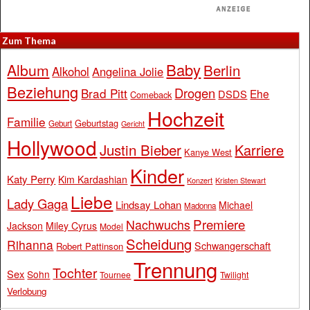
Zum Thema
Baby
Album
Berlin
Alkohol
Angelina Jolie
Beziehung
Drogen
Brad Pitt
Ehe
DSDS
Comeback
Hochzeit
Familie
Geburtstag
Geburt
Gericht
Hollywood
Justin Bieber
Karriere
Kanye West
Kinder
Katy Perry
Kim Kardashian
Konzert
Kristen Stewart
Liebe
Lady Gaga
Lindsay Lohan
Michael
Madonna
Premiere
Nachwuchs
Jackson
Miley Cyrus
Model
Scheidung
Rihanna
Schwangerschaft
Robert Pattinson
Trennung
Tochter
Sex
Sohn
Tournee
Twilight
Verlobung