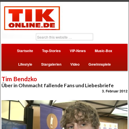
Startseite
Top-Stories
VIP-News
Music-Box
Lifestyle
Stargalerien
Video
Gewinnspiele
Tim Bendzko
Über in Ohnmacht fallende Fans und Liebesbriefe
3. Februar 2012