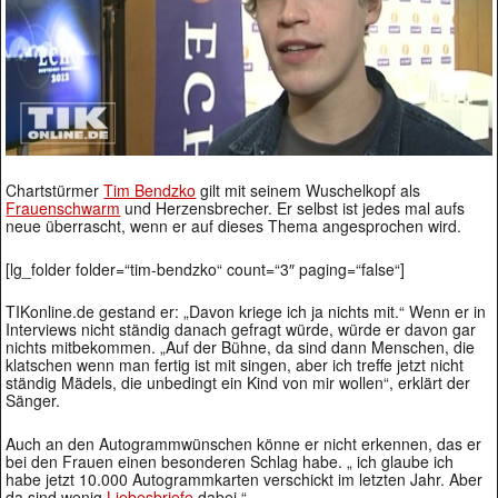
Chartstürmer
Tim Bendzko
gilt mit seinem Wuschelkopf als
Frauenschwarm
und Herzensbrecher. Er selbst ist jedes mal aufs
neue überrascht, wenn er auf dieses Thema angesprochen wird.
[lg_folder folder=“tim-bendzko“ count=“3″ paging=“false“]
TIKonline.de gestand er: „Davon kriege ich ja nichts mit.“ Wenn er in
Interviews nicht ständig danach gefragt würde, würde er davon gar
nichts mitbekommen. „Auf der Bühne, da sind dann Menschen, die
klatschen wenn man fertig ist mit singen, aber ich treffe jetzt nicht
ständig Mädels, die unbedingt ein Kind von mir wollen“, erklärt der
Sänger.
Auch an den Autogrammwünschen könne er nicht erkennen, das er
bei den Frauen einen besonderen Schlag habe. „ ich glaube ich
habe jetzt 10.000 Autogrammkarten verschickt im letzten Jahr. Aber
da sind wenig
Liebesbriefe
dabei.“