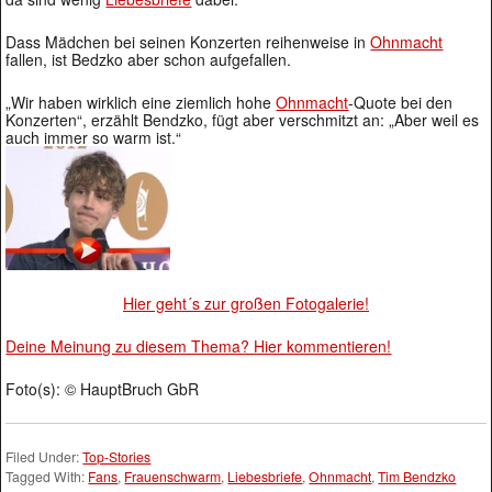
Dass Mädchen bei seinen Konzerten reihenweise in
Ohnmacht
fallen, ist Bedzko aber schon aufgefallen.
„Wir haben wirklich eine ziemlich hohe
Ohnmacht
-Quote bei den
Konzerten“, erzählt Bendzko, fügt aber verschmitzt an: „Aber weil es
auch immer so warm ist.“
Hier geht´s zur großen Fotogalerie!
Deine Meinung zu diesem Thema? Hier kommentieren!
Foto(s): © HauptBruch GbR
Filed Under:
Top-Stories
Tagged With:
Fans
,
Frauenschwarm
,
Liebesbriefe
,
Ohnmacht
,
Tim Bendzko