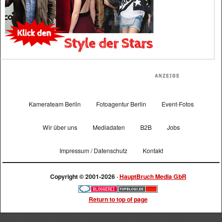
Kamerateam Berlin
Fotoagentur Berlin
Event-Fotos
Wir über uns
Mediadaten
B2B
Jobs
Impressum / Datenschutz
Kontakt
Copyright © 2001-2026 ·
HauptBruch Media GbR
Return to top of page