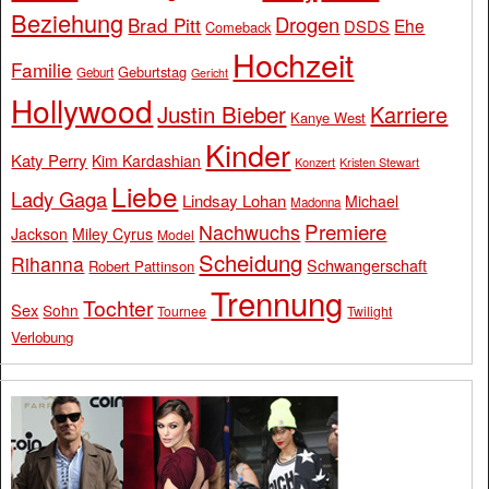
Beziehung
Drogen
Brad Pitt
Ehe
DSDS
Comeback
Hochzeit
Familie
Geburtstag
Geburt
Gericht
Hollywood
Justin Bieber
Karriere
Kanye West
Kinder
Katy Perry
Kim Kardashian
Konzert
Kristen Stewart
Liebe
Lady Gaga
Lindsay Lohan
Michael
Madonna
Premiere
Nachwuchs
Jackson
Miley Cyrus
Model
Scheidung
Rihanna
Schwangerschaft
Robert Pattinson
Trennung
Tochter
Sex
Sohn
Tournee
Twilight
Verlobung