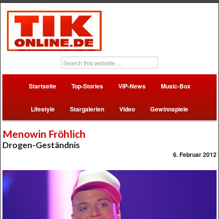
Startseite
Top-Stories
VIP-News
Music-Box
Lifestyle
Stargalerien
Video
Gewinnspiele
Menowin Fröhlich
Drogen-Geständnis
6. Februar 2012