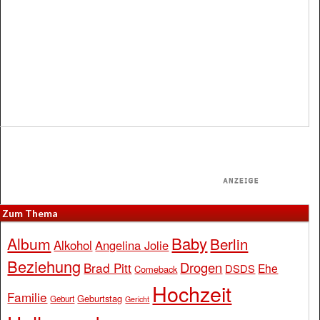
Zum Thema
Baby
Album
Berlin
Alkohol
Angelina Jolie
Beziehung
Drogen
Brad Pitt
Ehe
DSDS
Comeback
Hochzeit
Familie
Geburtstag
Geburt
Gericht