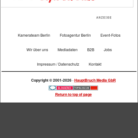
Kamerateam Berlin
Fotoagentur Berlin
Event-Fotos
Wir über uns
Mediadaten
B2B
Jobs
Impressum / Datenschutz
Kontakt
Copyright © 2001-2026 ·
HauptBruch Media GbR
Return to top of page