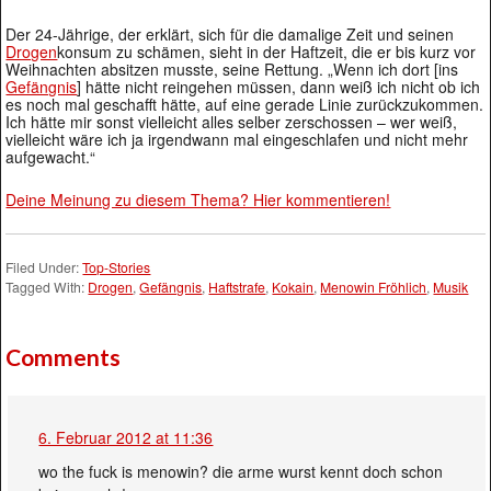
Der 24-Jährige, der erklärt, sich für die damalige Zeit und seinen
Drogen
konsum zu schämen, sieht in der Haftzeit, die er bis kurz vor
Weihnachten absitzen musste, seine Rettung. „Wenn ich dort [ins
Gefängnis
] hätte nicht reingehen müssen, dann weiß ich nicht ob ich
es noch mal geschafft hätte, auf eine gerade Linie zurückzukommen.
Ich hätte mir sonst vielleicht alles selber zerschossen – wer weiß,
vielleicht wäre ich ja irgendwann mal eingeschlafen und nicht mehr
aufgewacht.“
Deine Meinung zu diesem Thema? Hier kommentieren!
Filed Under:
Top-Stories
Tagged With:
Drogen
,
Gefängnis
,
Haftstrafe
,
Kokain
,
Menowin Fröhlich
,
Musik
Comments
6. Februar 2012 at 11:36
wo the fuck is menowin? die arme wurst kennt doch schon