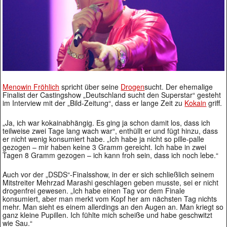
Menowin Fröhlich
spricht über seine
Drogen
sucht. Der ehemalige
Finalist der Castingshow „Deutschland sucht den Superstar“ gesteht
im Interview mit der „Bild-Zeitung“, dass er lange Zeit zu
Kokain
griff.
„Ja, ich war kokainabhängig. Es ging ja schon damit los, dass ich
teilweise zwei Tage lang wach war“, enthüllt er und fügt hinzu, dass
er nicht wenig konsumiert habe. „Ich habe ja nicht so pille-palle
gezogen – mir haben keine 3 Gramm gereicht. Ich habe in zwei
Tagen 8 Gramm gezogen – ich kann froh sein, dass ich noch lebe.“
Auch vor der „DSDS“-Finalsshow, in der er sich schließlich seinem
Mitstreiter Mehrzad Marashi geschlagen geben musste, sei er nicht
drogenfrei gewesen. „Ich habe einen Tag vor dem Finale
konsumiert, aber man merkt vom Kopf her am nächsten Tag nichts
mehr. Man sieht es einem allerdings an den Augen an. Man kriegt so
ganz kleine Pupillen. Ich fühlte mich scheiße und habe geschwitzt
wie Sau.“