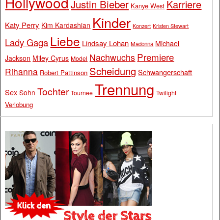
Hollywood
Justin Bieber
Karriere
Kanye West
Kinder
Katy Perry
Kim Kardashian
Konzert
Kristen Stewart
Liebe
Lady Gaga
Lindsay Lohan
Michael
Madonna
Premiere
Nachwuchs
Jackson
Miley Cyrus
Model
Scheidung
Rihanna
Schwangerschaft
Robert Pattinson
Trennung
Tochter
Sex
Sohn
Tournee
Twilight
Verlobung