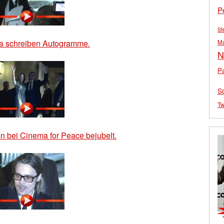
P
St
a schreiben Autogramme.
M
N
Pa
S
Tw
n bei Cinema for Peace bejubelt.