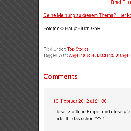
Brad Pitt 
Deine Meinung zu diesem Thema? Hier k
Foto(s): © HauptBruch GbR
Filed Under:
Top-Stories
Tagged With:
Angelina Jolie
,
Brad Pitt
,
Brangel
Comments
13. Februar 2012 at 21:30
Dieser zierliche Körper und diese pr
findet ihr das schön????