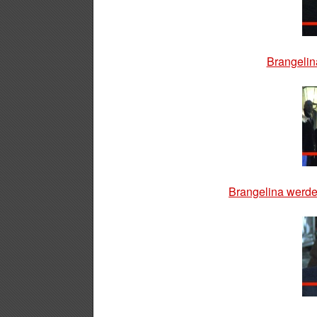
Brangelin
Brangelina werde