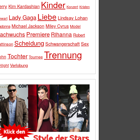
Kinder
erry
Kim Kardashian
Konzert
Kristen
Liebe
Lady Gaga
Lindsay Lohan
ewart
Michael Jackson
Miley Cyrus
Model
adonna
Premiere
achwuchs
Rihanna
Robert
Scheidung
Schwangerschaft
Sex
ttinson
Trennung
Tochter
ohn
Tournee
Verlobung
ilight