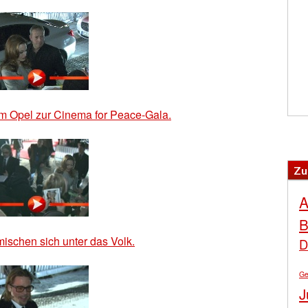
m Opel zur Cinema for Peace-Gala.
Zu
A
B
ischen sich unter das Volk.
D
Ge
J