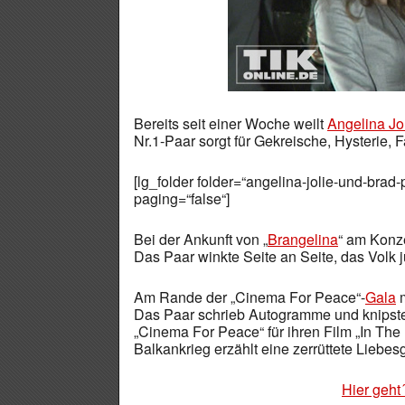
Bereits seit einer Woche weilt
Angelina Jo
Nr.1-Paar sorgt für Gekreische, Hysterie
[lg_folder folder=“angelina-jolie-und-brad-
paging=“false“]
Bei der Ankunft von „
Brangelina
“ am Konz
Das Paar winkte Seite an Seite, das Volk j
Am Rande der „Cinema For Peace“-
Gala
m
Das Paar schrieb Autogramme und knips
„Cinema For Peace“ für ihren Film „In Th
Balkankrieg erzählt eine zerrüttete Liebes
Hier geht