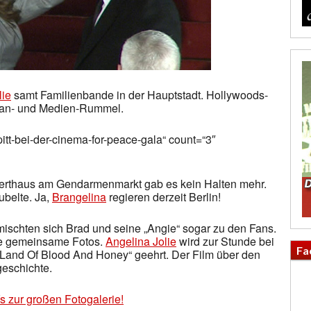
lie
samt Familienbande in der Hauptstadt. Hollywoods-
, Fan- und Medien-Rummel.
pitt-bei-der-cinema-for-peace-gala“ count=“3″
erthaus am Gendarmenmarkt gab es kein Halten mehr.
ubelte. Ja,
Brangelina
regieren derzeit Berlin!
ischten sich Brad und seine „Angie“ sogar zu den Fans.
te gemeinsame Fotos.
Angelina Jolie
wird zur Stunde bei
Fa
e Land Of Blood And Honey“ geehrt. Der Film über den
geschichte.
´s zur großen Fotogalerie!