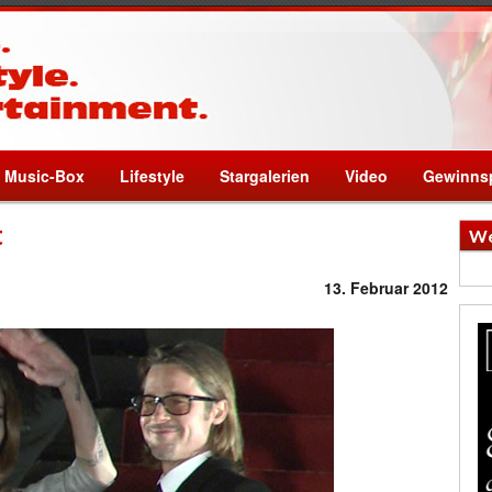
Music-Box
Lifestyle
Stargalerien
Video
Gewinnsp
t
We
13. Februar 2012