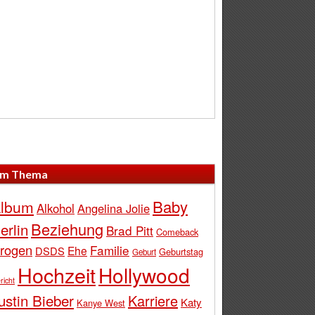
m Thema
Baby
lbum
Alkohol
Angelina Jolie
Beziehung
erlin
Brad Pitt
Comeback
rogen
Familie
Ehe
DSDS
Geburtstag
Geburt
Hochzeit
Hollywood
richt
ustin Bieber
Karriere
Katy
Kanye West