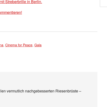
mit Streberbrille in Berlin.
ommentieren!
ina
,
Cinema for Peace
,
Gala
allen vermutlich nachgebesserten Riesenbrüste –