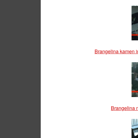
Brangelina kamen i
Brangelina m