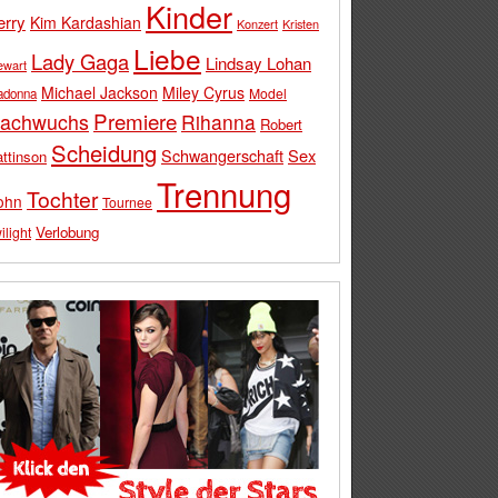
Kinder
erry
Kim Kardashian
Konzert
Kristen
Liebe
Lady Gaga
Lindsay Lohan
ewart
Michael Jackson
Miley Cyrus
Model
adonna
Premiere
achwuchs
Rihanna
Robert
Scheidung
Schwangerschaft
Sex
ttinson
Trennung
Tochter
ohn
Tournee
Verlobung
ilight