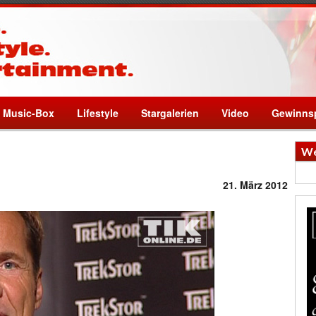
Music-Box
Lifestyle
Stargalerien
Video
Gewinnsp
We
21. März 2012