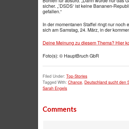
Bohlen für absurd. „Dann würde nur das Ge
sicher. „’DSDS‘ ist keine Bananen-Republ
gefallen.“
In der momentanen Staffel ringt nur noch
sich am Samstag, 24. März, in der komm
Deine Meinung zu diesem Thema? Hier k
Foto(s): © HauptBruch GbR
Filed Under:
Top-Stories
Tagged With:
Chance
,
Deutschland sucht den 
Sarah Engels
Comments