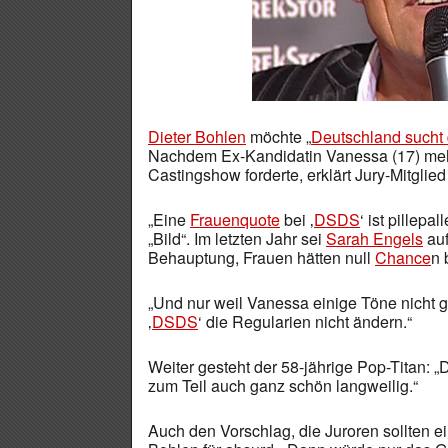
Dieter Bohlen
möchte „
Deutschland sucht
Nachdem Ex-Kandidatin Vanessa (17) me
Castingshow forderte, erklärt Jury-Mitgli
„Eine
Frauenquote
bei ‚
DSDS
‘ ist pillepa
„Bild“. Im letzten Jahr sei
Sarah Engels
auf
Behauptung, Frauen hätten null
Chance
n 
„Und nur weil Vanessa einige Töne nicht 
‚
DSDS
‘ die Regularien nicht ändern.“
Weiter gesteht der 58-jährige Pop-Titan: 
zum Teil auch ganz schön langweilig.“
Auch den Vorschlag, die Juroren sollten e