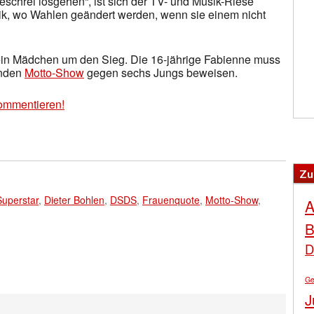
schrei losgehen“, ist sich der TV- und Musik-Riese
ik, wo Wahlen geändert werden, wenn sie einem nicht
 ein Mädchen um den Sieg. Die 16-jährige Fabienne muss
enden
Motto-Show
gegen sechs Jungs beweisen.
ommentieren!
Zu
Superstar
,
Dieter Bohlen
,
DSDS
,
Frauenquote
,
Motto-Show
,
A
B
D
Ge
J