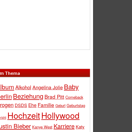
m Thema
Baby
lbum
Alkohol
Angelina Jolie
Beziehung
erlin
Brad Pitt
Comeback
rogen
Familie
Ehe
DSDS
Geburtstag
Geburt
Hochzeit
Hollywood
richt
ustin Bieber
Karriere
Katy
Kanye West