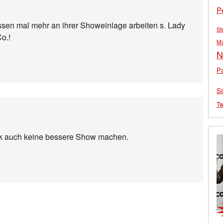
P
ssen mal mehr an ihrer Showeinlage arbeiten s. Lady
St
o.!
M
N
Pa
S
Tw
k auch keine bessere Show machen.