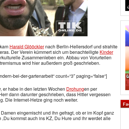
o kam
Harald Glööckler
nach Berlin-Hellersdorf und strahlte
meras. Der Verein kümmert sich um benachteiligte
Kinder
terkulturelle Zusammenleben ein. Abbau von Vorurteilen
tremismus wird hier außerdem groß geschrieben.
indern-bei-der-gartenarbeit“ count=“3″ paging=“false“]
ew, er habe in den letzten Wochen
Drohung
en per
 Herr dann darunter geschrieben, dass Hitler vergessen
g. Die Internet-Hetze ging noch weiter.
Fa
i Damen eingemischt und ihn gefragt, ob er im Kopf ganz
en ‚Du kommst auch ins KZ, Du Hure und ihr werdet alle