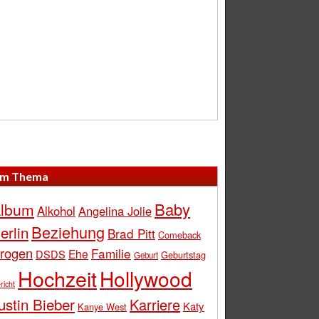
m Thema
Baby
lbum
Alkohol
Angelina Jolie
Beziehung
erlin
Brad Pitt
Comeback
rogen
Familie
Ehe
DSDS
Geburtstag
Geburt
Hochzeit
Hollywood
richt
ustin Bieber
Karriere
Katy
Kanye West