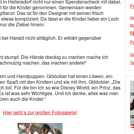
t in Hellersdorf nicht nur einen Spendenscheck mit dabei.
P
eit für die Kinder genommen. Gemeinsam werden
lanzt. Das ist für den Designer mit seinen frisch
St
twas kompliziert. Da lässt er die Kinder lieber ein Loch
nur die Ziebel hinein.
M
N
t bei Harald nicht alltäglich. Er erklärt gegenüber
Pa
S
icht stumpf. Die Hände dreckig zu machen mache ich
 schmutzig machen, das machen andere!“
Tw
dern und Handpuppen. Glööckler hat einen Löwen, ein
n Spaß mit den Kindern und sie mit ihm. Glööckler: „Die
toll. Für die bin ich so wie Disney World, ein Prinz, das
 Es ist was sehr Wichtiges. Und ich denke, alles was man
ren auch die Kinder.“
Hier geht´s zur großen Fotogalerie!