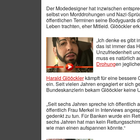
Der Modedesigner hat inzwischen entsprech
selbst von Morddrohungen und Nazi-Sprüche
öffentlichen Terminen seine Bodyguards 
Leben trachten, eher Mitleid. Glööckler erkl
„Ich denke es gibt 
das ist immer das 
Unzufriedenheit un
muss es natürlich 
Drohung
en jeglich
Harald Glööckler
kämpft für eine bessere G
ein. Seit vielen Jahren engagiert er sich 
Bundeskanzlerin bekam Glööckler keine U
„Seit sechs Jahren spreche ich öffentlic
öffentlich Frau Merkel in Interviews anges
gedenkt zu tun. Für Banken wurde ein Rett
sechs Jahren hat man kein Rettungsschirm
wie man einen aufspannen könnte.“