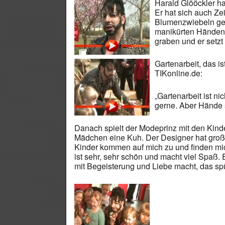
Harald Glööckler ha
Er hat sich auch Z
Blumenzwiebeln gepf
manikürten Händen e
graben und er setzt 
Gartenarbeit, das is
TIKonline.de:
„Gartenarbeit ist n
gerne. Aber Hände
Danach spielt der Modeprinz mit den Kin
Mädchen eine Kuh. Der Designer hat große
Kinder kommen auf mich zu und finden mich 
ist sehr, sehr schön und macht viel Spaß.
mit Begeisterung und Liebe macht, das spü