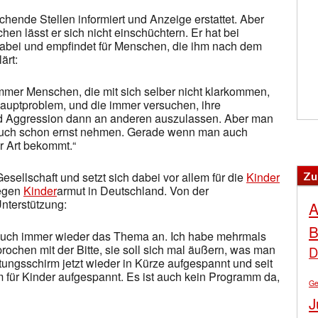
ende Stellen informiert und Anzeige erstattet. Aber
n lässt er sich nicht einschüchtern. Er hat bei
dabei und empfindet für Menschen, die ihm nach dem
ärt:
immer Menschen, die mit sich selber nicht klarkommen,
Hauptproblem, und die immer versuchen, ihre
d Aggression dann an anderen auszulassen. Aber man
auch schon ernst nehmen. Gerade wenn man auch
er Art bekommt.“
Zu
esellschaft und setzt sich dabei vor allem für die
Kinder
gegen
Kinder
armut in Deutschland. Von der
nterstützung:
A
B
h auch immer wieder das Thema an. Ich habe mehrmals
prochen mit der Bitte, sie soll sich mal äußern, was man
D
ungsschirm jetzt wieder in Kürze aufgespannt und seit
 für Kinder aufgespannt. Es ist auch kein Programm da,
Ge
J