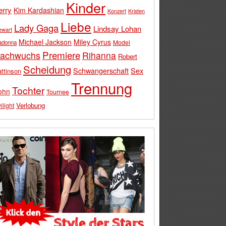
Kinder
erry
Kim Kardashian
Konzert
Kristen
Liebe
Lady Gaga
Lindsay Lohan
ewart
Michael Jackson
Miley Cyrus
Model
adonna
Premiere
achwuchs
Rihanna
Robert
Scheidung
Schwangerschaft
Sex
ttinson
Trennung
Tochter
ohn
Tournee
Verlobung
ilight