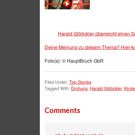
Harald Glööckler überreicht einen 
Deine Meinung zu diesem Thema? Hier k
Foto(s): © HauptBruch GbR
Filed Under:
Top-Stories
Tagged With:
Drohung
,
Harald Glööckler
,
Kinde
Comments