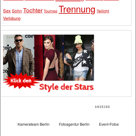
Trennung
Tochter
Sex
Sohn
Tournee
Twilight
Verlobung
Kamerateam Berlin
Fotoagentur Berlin
Event-Fotos