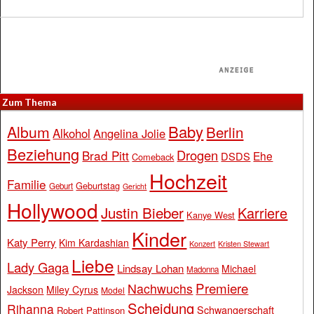
Zum Thema
Baby
Album
Berlin
Alkohol
Angelina Jolie
Beziehung
Drogen
Brad Pitt
Ehe
DSDS
Comeback
Hochzeit
Familie
Geburtstag
Geburt
Gericht
Hollywood
Justin Bieber
Karriere
Kanye West
Kinder
Katy Perry
Kim Kardashian
Konzert
Kristen Stewart
Liebe
Lady Gaga
Lindsay Lohan
Michael
Madonna
Premiere
Nachwuchs
Jackson
Miley Cyrus
Model
Scheidung
Rihanna
Schwangerschaft
Robert Pattinson