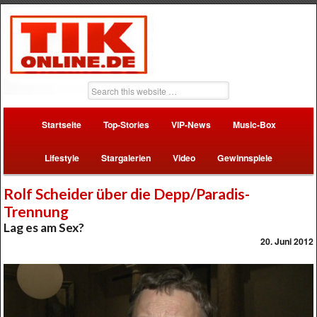
Startseite
Top-Stories
VIP-News
Music-Box
Lifestyle
Stargalerien
Video
Gewinnspiele
Rolf Scheider über die Depp/Paradis-
Trennung
Lag es am Sex?
20. Juni 2012