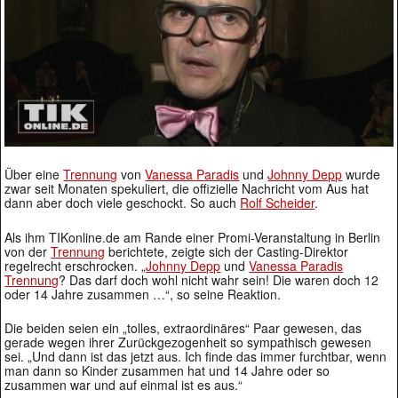
Über eine
Trennung
von
Vanessa Paradis
und
Johnny Depp
wurde
zwar seit Monaten spekuliert, die offizielle Nachricht vom Aus hat
dann aber doch viele geschockt. So auch
Rolf Scheider
.
Als ihm TIKonline.de am Rande einer Promi-Veranstaltung in Berlin
von der
Trennung
berichtete, zeigte sich der Casting-Direktor
regelrecht erschrocken. „
Johnny Depp
und
Vanessa Paradis
Trennung
? Das darf doch wohl nicht wahr sein! Die waren doch 12
oder 14 Jahre zusammen …“, so seine Reaktion.
Die beiden seien ein „tolles, extraordinäres“ Paar gewesen, das
gerade wegen ihrer Zurückgezogenheit so sympathisch gewesen
sei. „Und dann ist das jetzt aus. Ich finde das immer furchtbar, wenn
man dann so Kinder zusammen hat und 14 Jahre oder so
zusammen war und auf einmal ist es aus.“