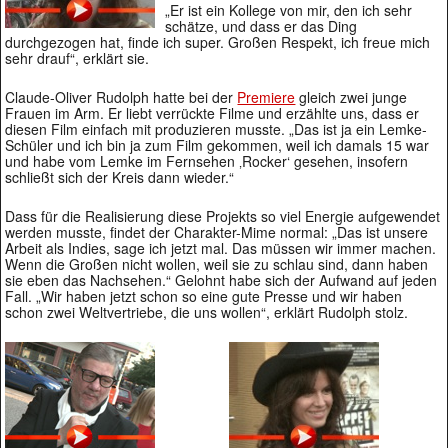
„Er ist ein Kollege von mir, den ich sehr
schätze, und dass er das Ding
durchgezogen hat, finde ich super. Großen Respekt, ich freue mich
sehr drauf“, erklärt sie.
Claude-Oliver Rudolph hatte bei der
Premiere
gleich zwei junge
Frauen im Arm. Er liebt verrückte Filme und erzählte uns, dass er
diesen Film einfach mit produzieren musste. „Das ist ja ein Lemke-
Schüler und ich bin ja zum Film gekommen, weil ich damals 15 war
und habe vom Lemke im Fernsehen ‚Rocker‘ gesehen, insofern
schließt sich der Kreis dann wieder.“
Dass für die Realisierung diese Projekts so viel Energie aufgewendet
werden musste, findet der Charakter-Mime normal: „Das ist unsere
Arbeit als Indies, sage ich jetzt mal. Das müssen wir immer machen.
Wenn die Großen nicht wollen, weil sie zu schlau sind, dann haben
sie eben das Nachsehen.“ Gelohnt habe sich der Aufwand auf jeden
Fall. „Wir haben jetzt schon so eine gute Presse und wir haben
schon zwei Weltvertriebe, die uns wollen“, erklärt Rudolph stolz.