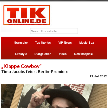
Startseite
Top-Stories
VIP-News
Music-Box
Lifestyle
Stargalerien
Video
Gewinnspiele
„Klappe Cowboy“
Timo Jacobs feiert Berlin-Premiere
13. Juli 2012