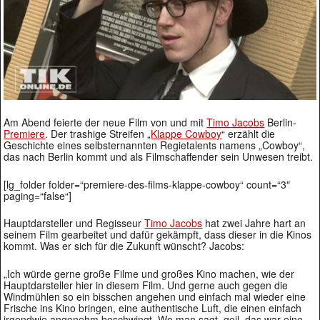
Am Abend feierte der neue Film von und mit
Timo Jacobs
Berlin-
Premiere
. Der trashige Streifen „
Klappe Cowboy
“ erzählt die
Geschichte eines selbsternannten Regietalents namens „Cowboy“,
das nach Berlin kommt und als Filmschaffender sein Unwesen treibt.
[lg_folder folder=“premiere-des-films-klappe-cowboy“ count=“3″
paging=“false“]
Hauptdarsteller und Regisseur
Timo Jacobs
hat zwei Jahre hart an
seinem Film gearbeitet und dafür gekämpft, dass dieser in die Kinos
kommt. Was er sich für die Zukunft wünscht? Jacobs:
„Ich würde gerne große Filme und großes Kino machen, wie der
Hauptdarsteller hier in diesem Film. Und gerne auch gegen die
Windmühlen so ein bisschen angehen und einfach mal wieder eine
Frische ins Kino bringen, eine authentische Luft, die einen einfach
irgendwie angenehm beschwingt. Wo man sagt, geil, das war eine