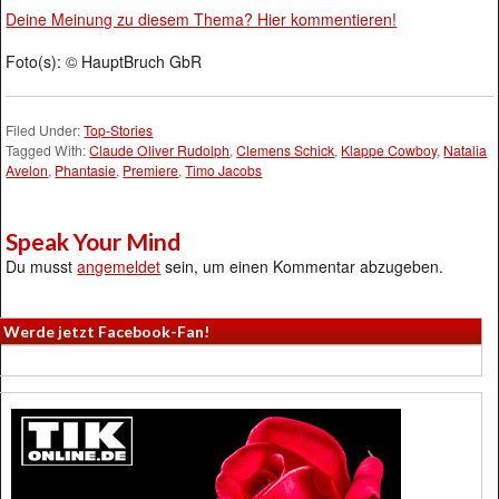
Deine Meinung zu diesem Thema? Hier kommentieren!
Foto(s): © HauptBruch GbR
Filed Under:
Top-Stories
Tagged With:
Claude Oliver Rudolph
,
Clemens Schick
,
Klappe Cowboy
,
Natalia
Avelon
,
Phantasie
,
Premiere
,
Timo Jacobs
Speak Your Mind
Du musst
angemeldet
sein, um einen Kommentar abzugeben.
Werde jetzt Facebook-Fan!