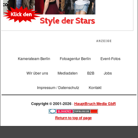
Kamerateam Berlin
Fotoagentur Berlin
Event-Fotos
Wir über uns
Mediadaten
B2B
Jobs
Impressum / Datenschutz
Kontakt
Copyright © 2001-2026 ·
HauptBruch Media GbR
Return to top of page