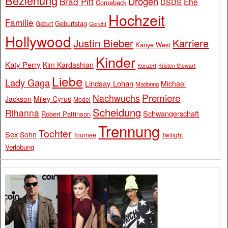
Beziehung
Drogen
Brad Pitt
Ehe
DSDS
Comeback
Hochzeit
Familie
Geburtstag
Geburt
Gericht
Hollywood
Justin Bieber
Karriere
Kanye West
Kinder
Katy Perry
Kim Kardashian
Konzert
Kristen Stewart
Liebe
Lady Gaga
Lindsay Lohan
Michael
Madonna
Premiere
Nachwuchs
Jackson
Miley Cyrus
Model
Scheidung
Rihanna
Schwangerschaft
Robert Pattinson
Trennung
Tochter
Sex
Sohn
Tournee
Twilight
Verlobung