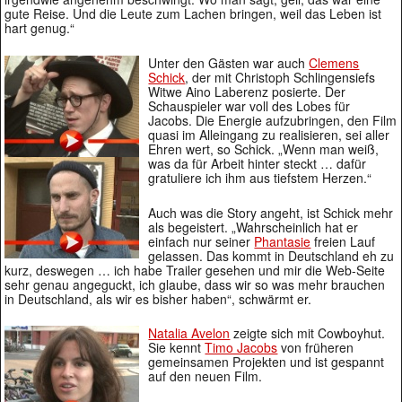
gute Reise. Und die Leute zum Lachen bringen, weil das Leben ist
hart genug.“
Unter den Gästen war auch
Clemens
Schick
, der mit Christoph Schlingensiefs
Witwe Aino Laberenz posierte. Der
Schauspieler war voll des Lobes für
Jacobs. Die Energie aufzubringen, den Film
quasi im Alleingang zu realisieren, sei aller
Ehren wert, so Schick. „Wenn man weiß,
was da für Arbeit hinter steckt … dafür
gratuliere ich ihm aus tiefstem Herzen.“
Auch was die Story angeht, ist Schick mehr
als begeistert. „Wahrscheinlich hat er
einfach nur seiner
Phantasie
freien Lauf
gelassen. Das kommt in Deutschland eh zu
kurz, deswegen … ich habe Trailer gesehen und mir die Web-Seite
sehr genau angeguckt, ich glaube, dass wir so was mehr brauchen
in Deutschland, als wir es bisher haben“, schwärmt er.
Natalia Avelon
zeigte sich mit Cowboyhut.
Sie kennt
Timo Jacobs
von früheren
gemeinsamen Projekten und ist gespannt
auf den neuen Film.