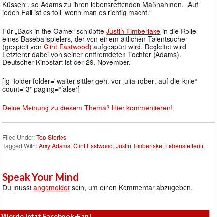
Küssen“, so Adams zu ihren lebensrettenden Maßnahmen. „Auf
jeden Fall ist es toll, wenn man es richtig macht.“
Für „Back in the Game“ schlüpfte
Justin Timberlake
in die Rolle
eines Baseballspielers, der von einem ältlichen Talentsucher
(gespielt von
Clint Eastwood
) aufgespürt wird. Begleitet wird
Letzterer dabei von seiner entfremdeten Tochter (Adams).
Deutscher Kinostart ist der 29. November.
[lg_folder folder=“walter-sittler-geht-vor-julia-robert-auf-die-knie“
count=“3″ paging=“false“]
Deine Meinung zu diesem Thema? Hier kommentieren!
Filed Under:
Top-Stories
Tagged With:
Amy Adams
,
Clint Eastwood
,
Justin Timberlake
,
Lebensretterin
Speak Your Mind
Du musst
angemeldet
sein, um einen Kommentar abzugeben.
Werde jetzt Facebook-Fan!