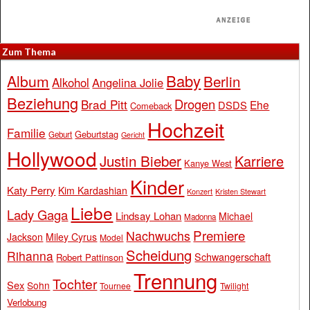
Zum Thema
Baby
Album
Berlin
Alkohol
Angelina Jolie
Beziehung
Drogen
Brad Pitt
Ehe
DSDS
Comeback
Hochzeit
Familie
Geburtstag
Geburt
Gericht
Hollywood
Justin Bieber
Karriere
Kanye West
Kinder
Katy Perry
Kim Kardashian
Konzert
Kristen Stewart
Liebe
Lady Gaga
Lindsay Lohan
Michael
Madonna
Premiere
Nachwuchs
Jackson
Miley Cyrus
Model
Scheidung
Rihanna
Schwangerschaft
Robert Pattinson
Trennung
Tochter
Sex
Sohn
Tournee
Twilight
Verlobung