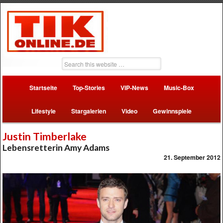
Startseite
Top-Stories
VIP-News
Music-Box
Lifestyle
Stargalerien
Video
Gewinnspiele
Justin Timberlake
Lebensretterin Amy Adams
21. September 2012