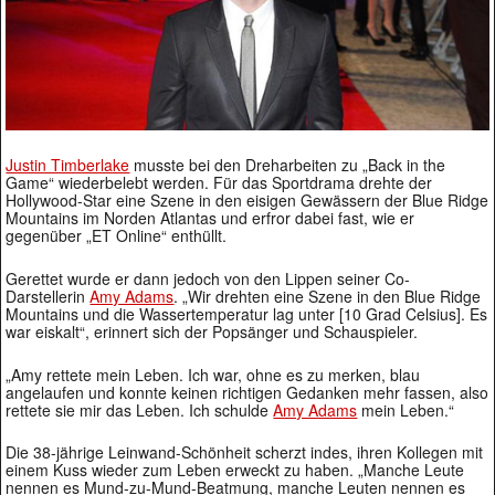
Justin Timberlake
musste bei den Dreharbeiten zu „Back in the
Game“ wiederbelebt werden. Für das Sportdrama drehte der
Hollywood-Star eine Szene in den eisigen Gewässern der Blue Ridge
Mountains im Norden Atlantas und erfror dabei fast, wie er
gegenüber „ET Online“ enthüllt.
Gerettet wurde er dann jedoch von den Lippen seiner Co-
Darstellerin
Amy Adams
. „Wir drehten eine Szene in den Blue Ridge
Mountains und die Wassertemperatur lag unter [10 Grad Celsius]. Es
war eiskalt“, erinnert sich der Popsänger und Schauspieler.
„Amy rettete mein Leben. Ich war, ohne es zu merken, blau
angelaufen und konnte keinen richtigen Gedanken mehr fassen, also
rettete sie mir das Leben. Ich schulde
Amy Adams
mein Leben.“
Die 38-jährige Leinwand-Schönheit scherzt indes, ihren Kollegen mit
einem Kuss wieder zum Leben erweckt zu haben. „Manche Leute
nennen es Mund-zu-Mund-Beatmung, manche Leuten nennen es