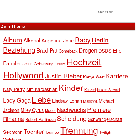
Zum Thema
Baby
Album
Berlin
Alkohol
Angelina Jolie
Beziehung
Drogen
Brad Pitt
Ehe
DSDS
Comeback
Hochzeit
Familie
Geburtstag
Geburt
Gericht
Hollywood
Justin Bieber
Karriere
Kanye West
Kinder
Katy Perry
Kim Kardashian
Konzert
Kristen Stewart
Liebe
Lady Gaga
Lindsay Lohan
Michael
Madonna
Premiere
Nachwuchs
Jackson
Miley Cyrus
Model
Scheidung
Rihanna
Schwangerschaft
Robert Pattinson
Trennung
Tochter
Sex
Sohn
Tournee
Twilight
Verlobung