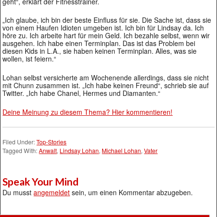
geht“, erklärt der Fitnesstrainer.
„Ich glaube, ich bin der beste Einfluss für sie. Die Sache ist, dass sie
von einem Haufen Idioten umgeben ist. Ich bin für Lindsay da. Ich
höre zu. Ich arbeite hart für mein Geld. Ich bezahle selbst, wenn wir
ausgehen. Ich habe einen Terminplan. Das ist das Problem bei
diesen Kids in L.A., sie haben keinen Terminplan. Alles, was sie
wollen, ist feiern.“
Lohan selbst versicherte am Wochenende allerdings, dass sie nicht
mit Chunn zusammen ist. „Ich habe keinen Freund“, schrieb sie auf
Twitter. „Ich habe Chanel, Hermes und Diamanten.“
Deine Meinung zu diesem Thema? Hier kommentieren!
Filed Under:
Top-Stories
Tagged With:
Anwalt
,
Lindsay Lohan
,
Michael Lohan
,
Vater
Speak Your Mind
Du musst
angemeldet
sein, um einen Kommentar abzugeben.