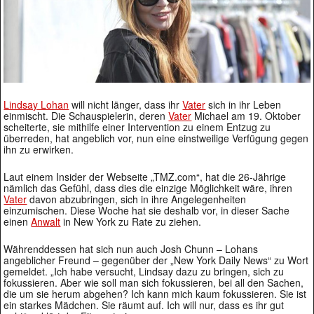
Lindsay Lohan
will nicht länger, dass ihr
Vater
sich in ihr Leben
einmischt. Die Schauspielerin, deren
Vater
Michael am 19. Oktober
scheiterte, sie mithilfe einer Intervention zu einem Entzug zu
überreden, hat angeblich vor, nun eine einstweilige Verfügung gegen
ihn zu erwirken.
Laut einem Insider der Webseite „TMZ.com“, hat die 26-Jährige
nämlich das Gefühl, dass dies die einzige Möglichkeit wäre, ihren
Vater
davon abzubringen, sich in ihre Angelegenheiten
einzumischen. Diese Woche hat sie deshalb vor, in dieser Sache
einen
Anwalt
in New York zu Rate zu ziehen.
Währenddessen hat sich nun auch Josh Chunn – Lohans
angeblicher Freund – gegenüber der „New York Daily News“ zu Wort
gemeldet. „Ich habe versucht, Lindsay dazu zu bringen, sich zu
fokussieren. Aber wie soll man sich fokussieren, bei all den Sachen,
die um sie herum abgehen? Ich kann mich kaum fokussieren. Sie ist
ein starkes Mädchen. Sie räumt auf. Ich will nur, dass es ihr gut