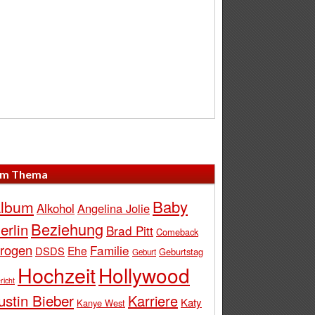
m Thema
Baby
lbum
Alkohol
Angelina Jolie
Beziehung
erlin
Brad Pitt
Comeback
rogen
Familie
Ehe
DSDS
Geburtstag
Geburt
Hochzeit
Hollywood
richt
ustin Bieber
Karriere
Katy
Kanye West