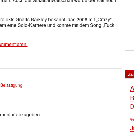
rden. Auch der Staatsanwaltschaft wurde der Fall noch
rojekts Gnarls Barkley bekannt, das 2006 mit „Crazy“
udem eine Solo-Karriere und konnte mit dem Song „Fuck
ommentieren!
Zu
 Belästigung
A
B
D
mmentar abzugeben.
Ge
J