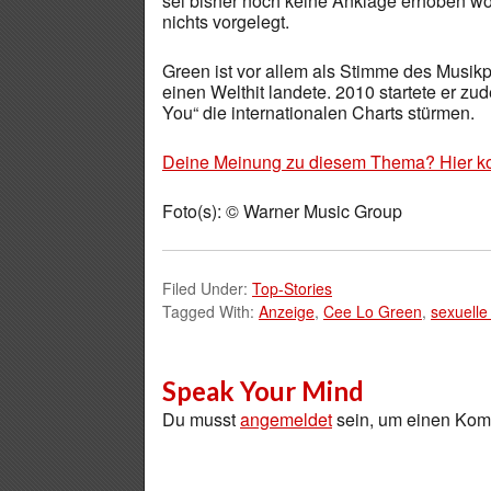
sei bisher noch keine Anklage erhoben wo
nichts vorgelegt.
Green ist vor allem als Stimme des Musikp
einen Welthit landete. 2010 startete er z
You“ die internationalen Charts stürmen.
Deine Meinung zu diesem Thema? Hier k
Foto(s): © Warner Music Group
Filed Under:
Top-Stories
Tagged With:
Anzeige
,
Cee Lo Green
,
sexuelle
Speak Your Mind
Du musst
angemeldet
sein, um einen Ko