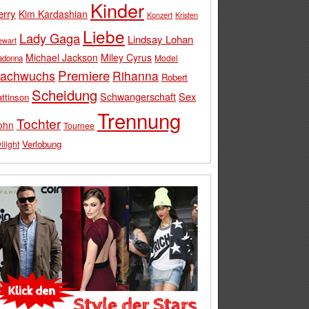
Kinder
erry
Kim Kardashian
Konzert
Kristen
Liebe
Lady Gaga
Lindsay Lohan
ewart
Michael Jackson
Miley Cyrus
Model
adonna
Premiere
achwuchs
Rihanna
Robert
Scheidung
Schwangerschaft
Sex
ttinson
Trennung
Tochter
ohn
Tournee
Verlobung
ilight