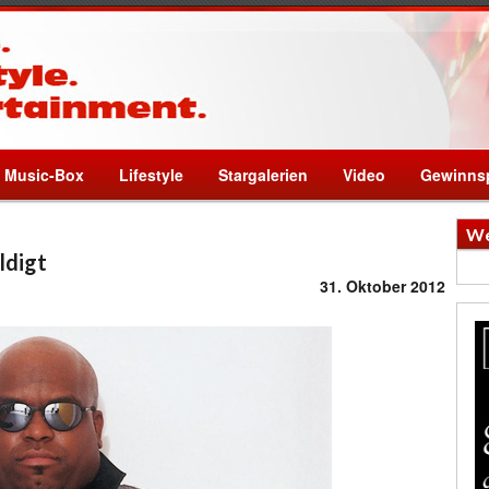
Music-Box
Lifestyle
Stargalerien
Video
Gewinnsp
We
ldigt
31. Oktober 2012