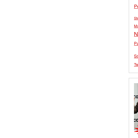
P
St
M
N
Pa
S
Tw