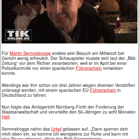
Für
Martin Semmelrogge
endete sein Besuch am Mittwoch bei
Gericht wenig erfreulich. Der Schauspieler musste sich laut der „Bild-
Zeitung“ vor dem Richter verantworten, weil er im April bei einer
Polizeikontrolle nur einen spanischen
Führerschein
vorweisen
konnte.
Allerdings war ihm schon vor drei Jahren wegen diversen Verstößen
untersagt worden, mit einem spanischen EU-
Führerschein
in
Deutschland zu fahren.
Nun folgte das Amtsgericht Nürnberg-Fürth der Forderung der
Staatsanwaltschaft und verurteilte den 56-Jährigen zu acht Monaten
Haft
.
Semmelrogge nahm das
Urteil
gelassen auf. „Dann sperren sich
mich eben ein, so komme ich wenigstens zur Ruhe und kann mir
eine Pause gönnen“, zitiert das Blatt Semmelrogge.