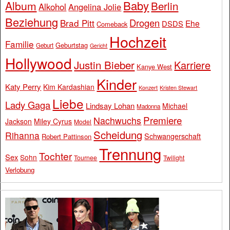
Baby
Album
Berlin
Alkohol
Angelina Jolie
Beziehung
Drogen
Brad Pitt
Ehe
DSDS
Comeback
Hochzeit
Familie
Geburtstag
Geburt
Gericht
Hollywood
Justin Bieber
Karriere
Kanye West
Kinder
Katy Perry
Kim Kardashian
Konzert
Kristen Stewart
Liebe
Lady Gaga
Lindsay Lohan
Michael
Madonna
Premiere
Nachwuchs
Jackson
Miley Cyrus
Model
Scheidung
Rihanna
Schwangerschaft
Robert Pattinson
Trennung
Tochter
Sex
Sohn
Tournee
Twilight
Verlobung