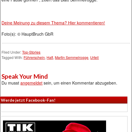
Deine Meinung zu diesem Thema? Hier kommentieren!
Foto(s): © HauptBruch GbR
Filed Under:
Top-Stories
Tagged With:
Führerschein
,
Haft
,
Martin Semmelrogge
,
Urteil
Speak Your Mind
Du musst
angemeldet
sein, um einen Kommentar abzugeben.
Werde jetzt Facebook-Fan!