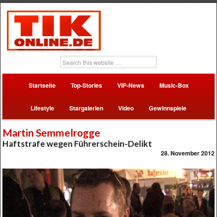
Startseite
Top-Stories
VIP-News
Music-Box
Lifestyle
Stargalerien
Video
Gewinnspiele
Martin Semmelrogge
Haftstrafe wegen Führerschein-Delikt
28. November 2012