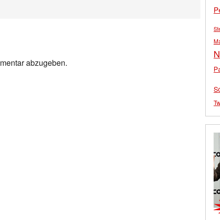
P
St
M
N
mmentar abzugeben.
Pa
S
Tw