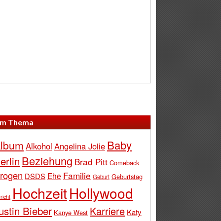
m Thema
Baby
lbum
Alkohol
Angelina Jolie
Beziehung
erlin
Brad Pitt
Comeback
rogen
Familie
Ehe
DSDS
Geburtstag
Geburt
Hochzeit
Hollywood
richt
ustin Bieber
Karriere
Katy
Kanye West