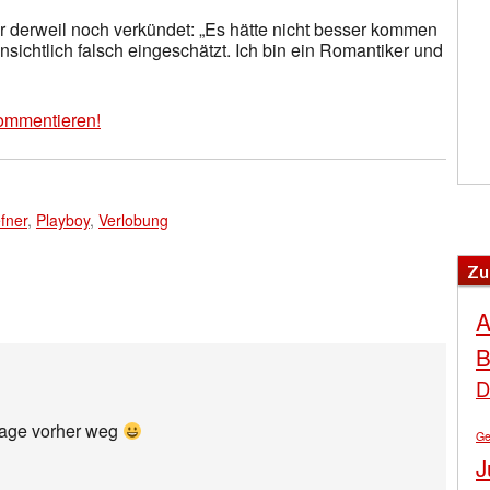
r derweil noch verkündet: „Es hätte nicht besser kommen
sichtlich falsch eingeschätzt. Ich bin ein Romantiker und
ommentieren!
fner
,
Playboy
,
Verlobung
Zu
A
B
D
 tage vorher weg
Ge
J