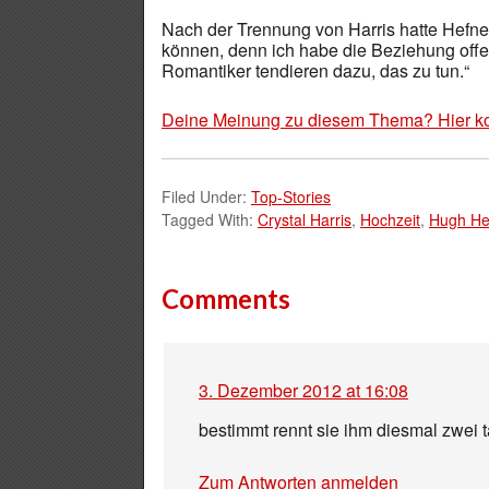
Nach der Trennung von Harris hatte Hefne
können, denn ich habe die Beziehung offen
Romantiker tendieren dazu, das zu tun.“
Deine Meinung zu diesem Thema? Hier k
Filed Under:
Top-Stories
Tagged With:
Crystal Harris
,
Hochzeit
,
Hugh He
Comments
3. Dezember 2012 at 16:08
bestimmt rennt sie ihm diesmal zwei
Zum Antworten anmelden