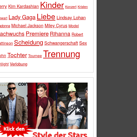
Kinder
erry
Kim Kardashian
Konzert
Kristen
Liebe
Lady Gaga
Lindsay Lohan
ewart
Michael Jackson
Miley Cyrus
Model
adonna
Premiere
achwuchs
Rihanna
Robert
Scheidung
Schwangerschaft
Sex
ttinson
Trennung
Tochter
ohn
Tournee
Verlobung
ilight