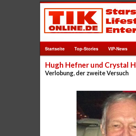
Startseite
Top-Stories
VIP-News
Hugh Hefner und Crystal H
Verlobung, der zweite Versuch