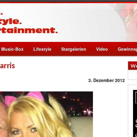
Music-Box
Lifestyle
Stargalerien
Video
Gewinnsp
arris
We
3. Dezember 2012