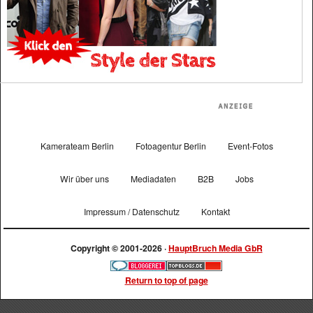
Kamerateam Berlin
Fotoagentur Berlin
Event-Fotos
Wir über uns
Mediadaten
B2B
Jobs
Impressum / Datenschutz
Kontakt
Copyright © 2001-2026 ·
HauptBruch Media GbR
Return to top of page