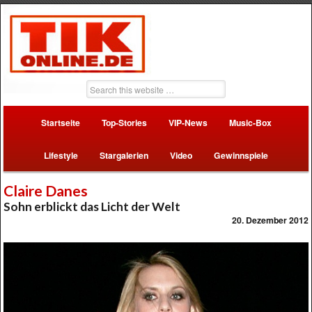
Startseite
Top-Stories
VIP-News
Music-Box
Lifestyle
Stargalerien
Video
Gewinnspiele
Claire Danes
Sohn erblickt das Licht der Welt
20. Dezember 2012