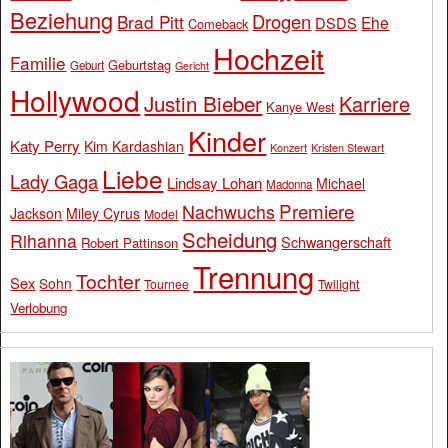
Beziehung
Drogen
Brad Pitt
Ehe
DSDS
Comeback
Hochzeit
Familie
Geburtstag
Geburt
Gericht
Hollywood
Justin Bieber
Karriere
Kanye West
Kinder
Katy Perry
Kim Kardashian
Konzert
Kristen Stewart
Liebe
Lady Gaga
Lindsay Lohan
Michael
Madonna
Premiere
Nachwuchs
Jackson
Miley Cyrus
Model
Scheidung
Rihanna
Schwangerschaft
Robert Pattinson
Trennung
Tochter
Sex
Sohn
Tournee
Twilight
Verlobung