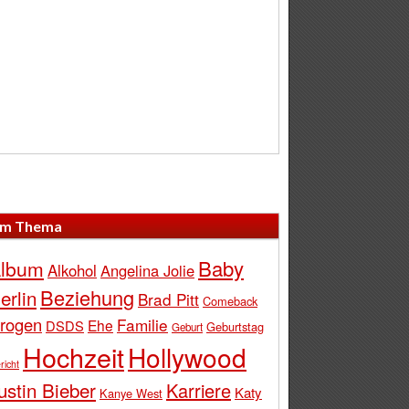
m Thema
Baby
lbum
Alkohol
Angelina Jolie
Beziehung
erlin
Brad Pitt
Comeback
rogen
Familie
Ehe
DSDS
Geburtstag
Geburt
Hochzeit
Hollywood
richt
ustin Bieber
Karriere
Katy
Kanye West