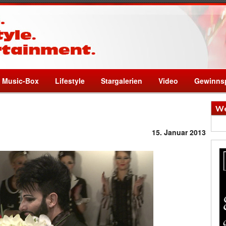
Music-Box
Lifestyle
Stargalerien
Video
Gewinnsp
We
15. Januar 2013