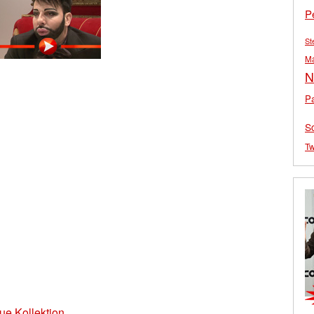
P
St
M
N
Pa
S
Tw
ue Kollektion.