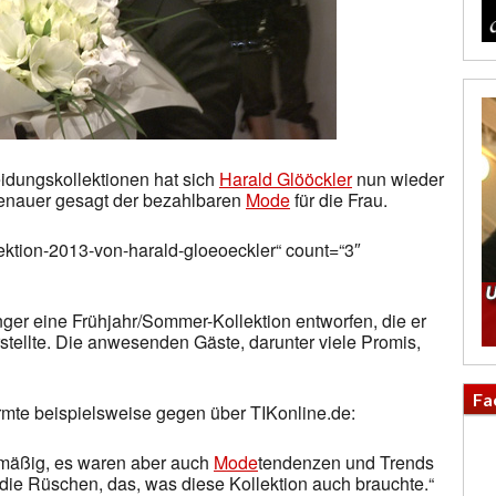
dungskollektionen hat sich
Harald Glööckler
nun wieder
Genauer gesagt der bezahlbaren
Mode
für die Frau.
lektion-2013-von-harald-gloeoeckler“ count=“3″
nger eine Frühjahr/Sommer-Kollektion entworfen, die er
tellte. Die anwesenden Gäste, darunter viele Promis,
Fa
te beispielsweise gegen über TIKonline.de:
ailmäßig, es waren aber auch
Mode
tendenzen und Trends
die Rüschen, das, was diese Kollektion auch brauchte.“