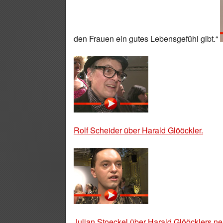
den Frauen ein gutes Lebensgefühl gibt.“
Rolf Scheider über Harald Glööckler.
Julian Stoeckel über Harald Glööcklers ne