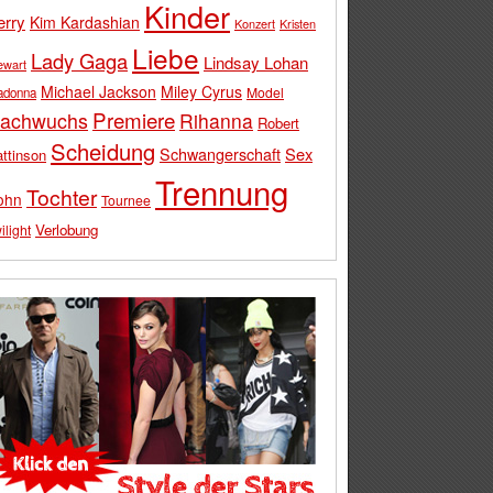
Kinder
erry
Kim Kardashian
Konzert
Kristen
Liebe
Lady Gaga
Lindsay Lohan
ewart
Michael Jackson
Miley Cyrus
Model
adonna
Premiere
achwuchs
Rihanna
Robert
Scheidung
Schwangerschaft
Sex
ttinson
Trennung
Tochter
ohn
Tournee
Verlobung
ilight