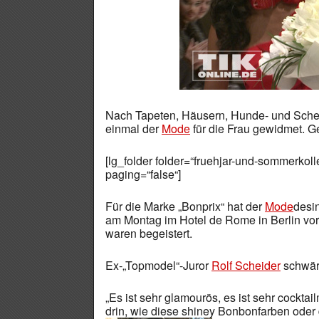
Nach Tapeten, Häusern, Hunde- und Schei
einmal der
Mode
für die Frau gewidmet. 
[lg_folder folder=“fruehjar-und-sommerkol
paging=“false“]
Für die Marke „Bonprix“ hat der
Mode
desi
am Montag im Hotel de Rome in Berlin vors
waren begeistert.
Ex-„Topmodel“-Juror
Rolf Scheider
schwärm
„Es ist sehr glamourös, es ist sehr cockt
drin, wie diese shiney Bonbonfarben oder 