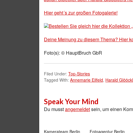
Hier geht´s zur großen Fotogalerie!
Bestellen Sie gleich hier die Kollekti
Deine Meinung zu diesem Thema? Hier k
Foto(s): © HauptBruch GbR
Filed Under:
Top-Stories
Tagged With:
Annemarie Eilfeld
,
Harald Glööckl
Speak Your Mind
Du musst
angemeldet
sein, um einen Ko
Kamerateam Berlin
Fotoagentur Berlin