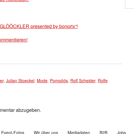
on „GLÖÖCKLER presented by bonprix“!
ommentieren!
er
,
Julian Stoeckel
,
Mode
,
Pompöös
,
Rolf Scheider
,
Rolfe
mmentar abzugeben.
Event-Fotos
Wir über uns
Mediadaten
B2B
Jobs