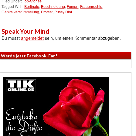
Filed Under:
Top-Stories
Tagged With:
Berlinale
,
Beschneidung
,
Femen
,
Frauenrechte
,
Genitalverstümmelung
,
Protest
,
Pussy Riot
Speak Your Mind
Du musst
angemeldet
sein, um einen Kommentar abzugeben.
Werde jetzt Facebook-Fan!