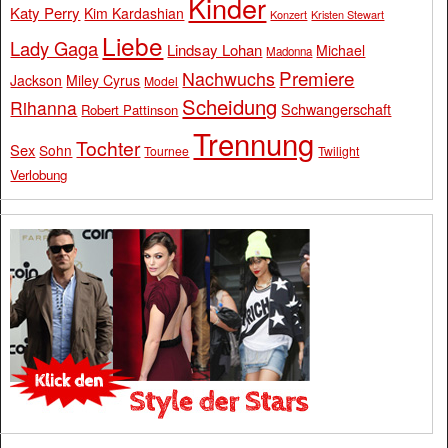
Kinder
Katy Perry
Kim Kardashian
Konzert
Kristen Stewart
Liebe
Lady Gaga
Lindsay Lohan
Michael
Madonna
Premiere
Nachwuchs
Jackson
Miley Cyrus
Model
Scheidung
Rihanna
Schwangerschaft
Robert Pattinson
Trennung
Tochter
Sex
Sohn
Tournee
Twilight
Verlobung