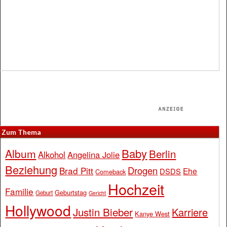
Zum Thema
Baby
Album
Berlin
Alkohol
Angelina Jolie
Beziehung
Drogen
Brad Pitt
Ehe
DSDS
Comeback
Hochzeit
Familie
Geburtstag
Geburt
Gericht
Hollywood
Justin Bieber
Karriere
Kanye West