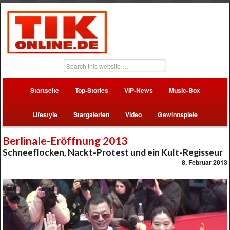
Startseite
Top-Stories
VIP-News
Music-Box
Lifestyle
Stargalerien
Video
Gewinnspiele
Berlinale-Eröffnung 2013
Schneeflocken, Nackt-Protest und ein Kult-Regisseur
8. Februar 2013