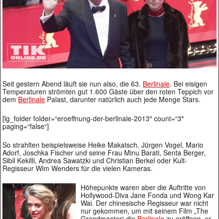
Seit gestern Abend läuft sie nun also, die 63.
Berlinale
. Bei eisigen
Temperaturen strömten gut 1.600 Gäste über den roten Teppich vor
dem
Berlinale
Palast, darunter natürlich auch jede Menge Stars.
[lg_folder folder=“eroeffnung-der-berlinale-2013″ count=“3″
paging=“false“]
So strahlten beispielsweise Heike Makatsch, Jürgen Vogel, Mario
Adorf, Joschka Fischer und seine Frau Minu Barati, Senta Berger,
Sibil Kekilli, Andrea Sawatzki und Christian Berkel oder Kult-
Regisseur Wim Wenders für die vielen Kameras.
Höhepunkte waren aber die Auftritte von
Hollywood-Diva Jane Fonda und Wong Kar
Wai. Der chinesische Regisseur war nicht
nur gekommen, um mit seinem Film „The
Grandmaster“ die
Berlinale
zu eröffnen, er