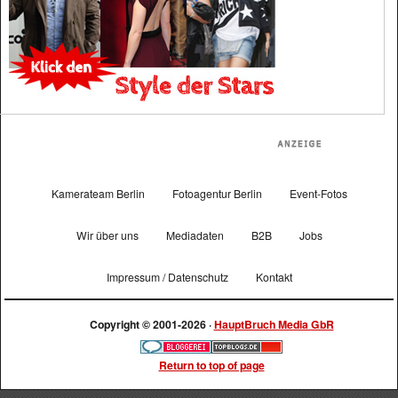
Kamerateam Berlin
Fotoagentur Berlin
Event-Fotos
Wir über uns
Mediadaten
B2B
Jobs
Impressum / Datenschutz
Kontakt
Copyright © 2001-2026 ·
HauptBruch Media GbR
Return to top of page