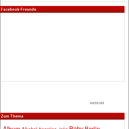
Facebook Freunde
Zum Thema
Baby
Album
Berlin
Alkohol
Angelina Jolie