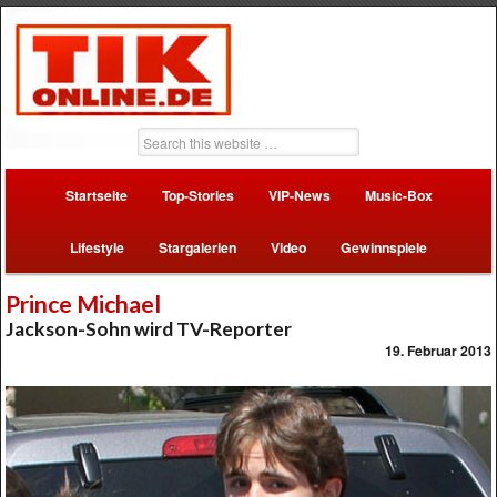
Startseite
Top-Stories
VIP-News
Music-Box
Lifestyle
Stargalerien
Video
Gewinnspiele
Prince Michael
Jackson-Sohn wird TV-Reporter
19. Februar 2013