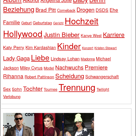
Beziehung
Drogen
Brad Pitt
Ehe
DSDS
Comeback
Hochzeit
Familie
Geburtstag
Geburt
Gericht
Hollywood
Justin Bieber
Karriere
Kanye West
Kinder
Katy Perry
Kim Kardashian
Konzert
Kristen Stewart
Liebe
Lady Gaga
Lindsay Lohan
Michael
Madonna
Premiere
Nachwuchs
Jackson
Miley Cyrus
Model
Scheidung
Rihanna
Schwangerschaft
Robert Pattinson
Trennung
Tochter
Sex
Sohn
Tournee
Twilight
Verlobung