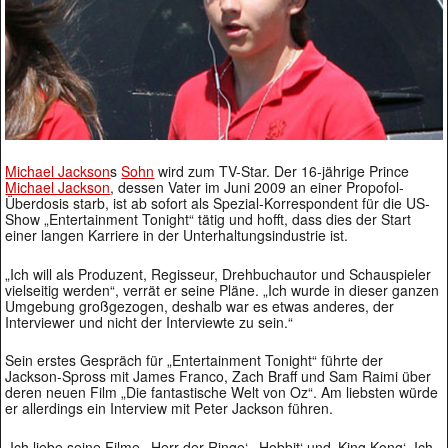
Michael Jackson
s
Sohn
wird zum TV-Star. Der 16-jährige Prince
Michael Jackson
, dessen Vater im Juni 2009 an einer Propofol-
Überdosis starb, ist ab sofort als Spezial-Korrespondent für die US-
Show „Entertainment Tonight“ tätig und hofft, dass dies der Start
einer langen Karriere in der Unterhaltungsindustrie ist.
„Ich will als Produzent, Regisseur, Drehbuchautor und Schauspieler
vielseitig werden“, verrät er seine Pläne. „Ich wurde in dieser ganzen
Umgebung großgezogen, deshalb war es etwas anderes, der
Interviewer und nicht der Interviewte zu sein.“
Sein erstes Gespräch für „Entertainment Tonight“ führte der
Jackson-Spross mit James Franco, Zach Braff und Sam Raimi über
deren neuen Film „Die fantastische Welt von Oz“. Am liebsten würde
er allerdings ein Interview mit Peter Jackson führen.
„Ich liebe seine Filme. ‚Herr der Ringe‘, ‚Hobbit‘ und ‚King Kong‘. Ich