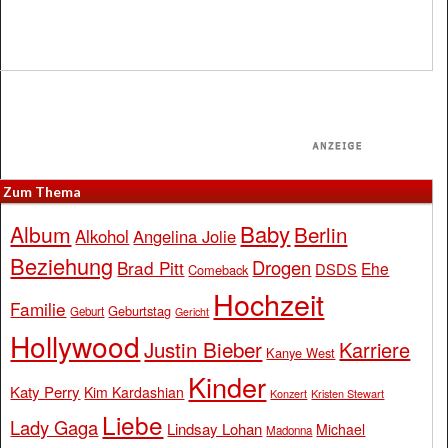
Zum Thema
Baby
Album
Berlin
Alkohol
Angelina Jolie
Beziehung
Drogen
Brad Pitt
Ehe
DSDS
Comeback
Hochzeit
Familie
Geburtstag
Geburt
Gericht
Hollywood
Justin Bieber
Karriere
Kanye West
Kinder
Katy Perry
Kim Kardashian
Konzert
Kristen Stewart
Liebe
Lady Gaga
Lindsay Lohan
Michael
Madonna