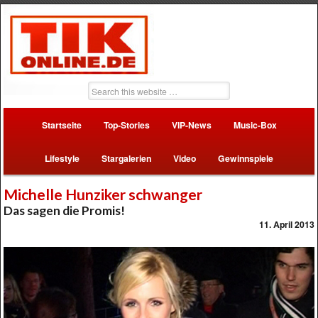
Startseite
Top-Stories
VIP-News
Music-Box
Lifestyle
Stargalerien
Video
Gewinnspiele
Michelle Hunziker schwanger
Das sagen die Promis!
11. April 2013