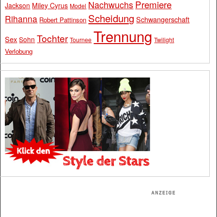
Premiere
Nachwuchs
Jackson
Miley Cyrus
Model
Scheidung
Rihanna
Schwangerschaft
Robert Pattinson
Trennung
Tochter
Sex
Sohn
Tournee
Twilight
Verlobung