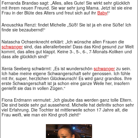
Fernanda Brandao sagt: „Alles, alles Gute! Sie wirkt sehr glücklich
mit ihrem neuen Freund. Sie war sehr jung Mama. Jetzt ist sie eine
Frau in der Blüte des Alters und freut sich auf ihr
Baby
!“
Anouschka Renzi: findet Michelle „Süß! Sie ist ja eh eine Süße! Ich
finde sie bezaubernd!“
Natascha Ochsenknecht erklärt: „Ich wünsche allen Frauen die
schwanger
sind, das allerallerbeste! Dass das Kind gesund zur Welt
kommt, das alles gut klappt. Keine 3-, 5-, 6-, 7-Monats-Koliken und
dass alle glücklich sind!“
Xenia Seeberg schwärmt: „Es ist wunderschön
schwanger
zu sein.
Ich habe meine eigene Schwangerschaft sehr genossen. Ich fühle
mit ihr, super, herzlichen Glückwunsch! Es wird ganz grandios. Ihre
erste Schwangerschaft ist ja schon eine ganze Weile her, insofern
genießt sie das in vollen Zügen.“
Fiona Erdmann vermutet: „Ich glaube das werden ganz tolle Eltern.
Die sind beide sehr gut aussehend. Michelle hat definitiv schon sehr
viel Erfahrung. Die Tochter ist mittlerweile schon 17 Jahre alt, die
Frau weiß, wie man ein Kind groß zieht!“