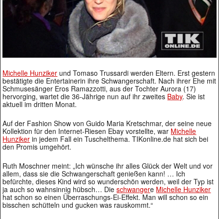
Michelle Hunziker
und Tomaso Trussardi werden Eltern. Erst gestern
bestätigte die Entertainerin ihre Schwangerschaft. Nach ihrer Ehe mit
Schmusesänger Eros Ramazzotti, aus der Tochter Aurora (17)
hervorging, wartet die 36-Jährige nun auf ihr zweites
Baby
. Sie ist
aktuell im dritten Monat.
Auf der Fashion Show von Guido Maria Kretschmar, der seine neue
Kollektion für den Internet-Riesen Ebay vorstellte, war
Michelle
Hunziker
in jedem Fall ein Tuschelthema. TIKonline.de hat sich bei
den Promis umgehört.
Ruth Moschner meint: „Ich wünsche ihr alles Glück der Welt und vor
allem, dass sie die Schwangerschaft genießen kann! … Ich
befürchte, dieses Kind wird so wunderschön werden, weil der Typ ist
ja auch so wahnsinnig hübsch… Die
schwanger
e
Michelle Hunziker
hat schon so einen Überraschungs-Ei-Effekt. Man will schon so ein
bisschen schütteln und gucken was rauskommt.“