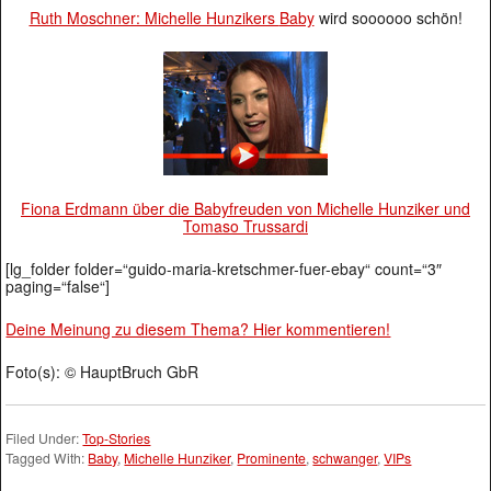
Ruth Moschner: Michelle Hunzikers
Baby
wird soooooo schön!
Fiona Erdmann über die Babyfreuden von Michelle Hunziker und
Tomaso Trussardi
[lg_folder folder=“guido-maria-kretschmer-fuer-ebay“ count=“3″
paging=“false“]
Deine Meinung zu diesem Thema? Hier kommentieren!
Foto(s): © HauptBruch GbR
Filed Under:
Top-Stories
Tagged With:
Baby
,
Michelle Hunziker
,
Prominente
,
schwanger
,
VIPs