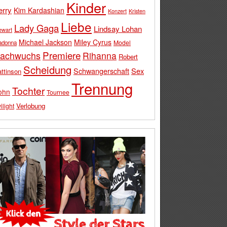
Kinder
erry
Kim Kardashian
Konzert
Kristen
Liebe
Lady Gaga
Lindsay Lohan
ewart
Michael Jackson
Miley Cyrus
Model
adonna
Premiere
achwuchs
Rihanna
Robert
Scheidung
Schwangerschaft
Sex
ttinson
Trennung
Tochter
ohn
Tournee
Verlobung
ilight