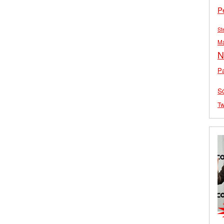
P
St
M
N
Pa
S
Tw