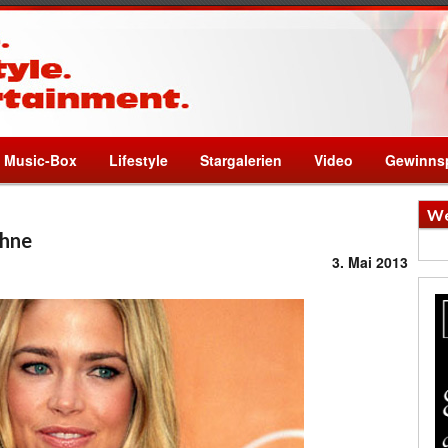
Music-Box
Lifestyle
Stargalerien
Video
Gewinnsp
We
öhne
3. Mai 2013