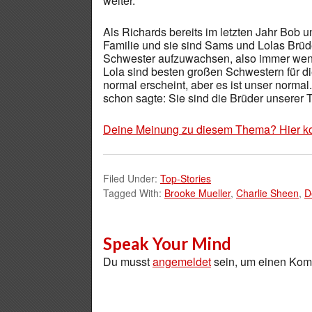
weiter.
Als Richards bereits im letzten Jahr Bob u
Familie und sie sind Sams und Lolas Brüde
Schwester aufzuwachsen, also immer wenn s
Lola sind besten großen Schwestern für die
normal erscheint, aber es ist unser normal.
schon sagte: Sie sind die Brüder unserer T
Deine Meinung zu diesem Thema? Hier k
Filed Under:
Top-Stories
Tagged With:
Brooke Mueller
,
Charlie Sheen
,
D
Speak Your Mind
Du musst
angemeldet
sein, um einen Ko