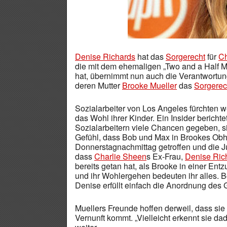
Denise Richards
hat das
Sorgerecht
für
Ch
die mit dem ehemaligen „Two and a Half 
hat, übernimmt nun auch die Verantwortun
deren Mutter
Brooke Mueller
das
Sorgerec
Sozialarbeiter von Los Angeles fürchten
das Wohl ihrer Kinder. Ein Insider beric
Sozialarbeitern viele Chancen gegeben, s
Gefühl, dass Bob und Max in Brookes Obhu
Donnerstagnachmittag getroffen und die Ju
dass
Charlie Sheen
s Ex-Frau,
Denise Ric
bereits getan hat, als Brooke in einer Entz
und ihr Wohlergehen bedeuten ihr alles. Bo
Denise erfüllt einfach die Anordnung des G
Muellers Freunde hoffen derweil, dass si
Vernunft kommt. „Vielleicht erkennt sie dad