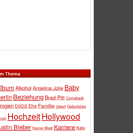
m Thema
Baby
lbum
Alkohol
Angelina Jolie
Beziehung
erlin
Brad Pitt
Comeback
rogen
Familie
Ehe
DSDS
Geburtstag
Geburt
Hochzeit
Hollywood
richt
ustin Bieber
Karriere
Katy
Kanye West