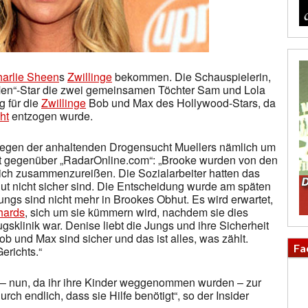
arlie Sheen
s
Zwillinge
bekommen. Die Schauspielerin,
Men“-Star die zwei gemeinsamen Töchter Sam und Lola
g für die
Zwillinge
Bob und Max des Hollywood-Stars, da
ht
entzogen wurde.
 wegen der anhaltenden Drogensucht Muellers nämlich um
htet gegenüber „RadarOnline.com“: „Brooke wurden von den
ich zusammenzureißen. Die Sozialarbeiter hatten das
t nicht sicher sind. Die Entscheidung wurde am späten
ngs sind nicht mehr in Brookes Obhut. Es wird erwartet,
hards
, sich um sie kümmern wird, nachdem sie dies
ugsklinik war. Denise liebt die Jungs und ihre Sicherheit
b und Max sind sicher und das ist alles, was zählt.
Fa
erichts.“
e – nun, da ihr ihre Kinder weggenommen wurden – zur
urch endlich, dass sie Hilfe benötigt“, so der Insider