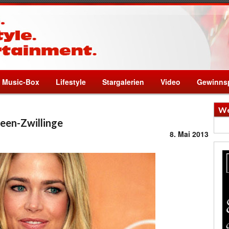
Music-Box
Lifestyle
Stargalerien
Video
Gewinnsp
We
een-Zwillinge
8. Mai 2013