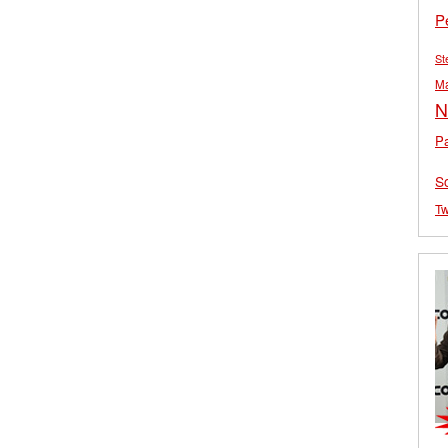
P
St
M
N
Pa
S
Tw