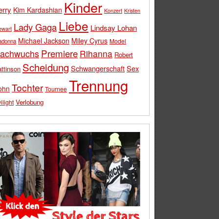
Kinder
erry
Kim Kardashian
Konzert
Kristen
Liebe
Lady Gaga
Lindsay Lohan
ewart
Michael Jackson
Miley Cyrus
Model
adonna
Premiere
achwuchs
Rihanna
Robert
Scheidung
Schwangerschaft
Sex
ttinson
Trennung
Tochter
ohn
Tournee
Verlobung
ilight