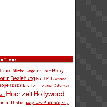
m Thema
Baby
lbum
Alkohol
Angelina Jolie
Beziehung
erlin
Brad Pitt
Comeback
rogen
Familie
Ehe
DSDS
Geburtstag
Geburt
Hochzeit
Hollywood
richt
ustin Bieber
Karriere
Katy
Kanye West