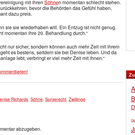
ereinigung mit ihren
Söhne
n momentan schlecht stehen.
zurückkehren, bevor die Behörden das Gefühl haben,
mant dazu preis.
 sie sie wiederhaben will. Ein Entzug ist nicht genug.
ht momentan ihre 20. Behandlung durch.“
cht nur sicher, sondern können auch mehr Zeit mit ihrem
geht es bestens, seitdem sie bei Denise leben. Und da
age lebt, verbringt er viel mehr Zeit mit ihnen.“
ommentieren!
Zu
A
B
enise Richards
,
Söhne
,
Sorgerecht
,
Zwillinge
D
Ge
J
mmentar abzugeben.