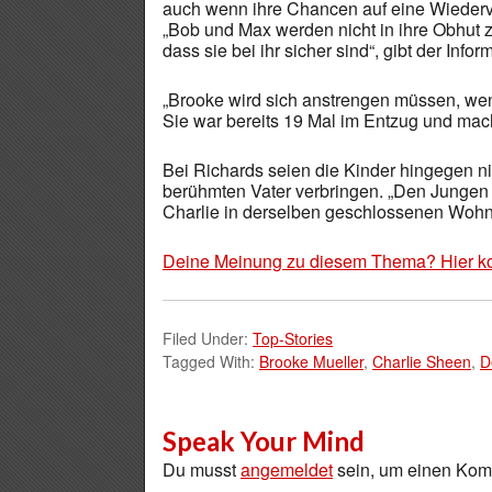
auch wenn ihre Chancen auf eine Wiederv
„Bob und Max werden nicht in ihre Obhut 
dass sie bei ihr sicher sind“, gibt der Infor
„Brooke wird sich anstrengen müssen, wenn
Sie war bereits 19 Mal im Entzug und mac
Bei Richards seien die Kinder hingegen ni
berühmten Vater verbringen. „Den Jungen 
Charlie in derselben geschlossenen Wohnanl
Deine Meinung zu diesem Thema? Hier k
Filed Under:
Top-Stories
Tagged With:
Brooke Mueller
,
Charlie Sheen
,
D
Speak Your Mind
Du musst
angemeldet
sein, um einen Ko