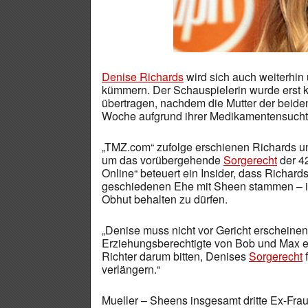
Denise Richards
wird sich auch weiterhi
kümmern. Der Schauspielerin wurde erst k
übertragen, nachdem die Mutter der beid
Woche aufgrund ihrer Medikamentensuch
„TMZ.com“ zufolge erschienen Richards u
um das vorübergehende
Sorgerecht
der 42
Online“ beteuert ein Insider, dass Richard
geschiedenen Ehe mit Sheen stammen – ins
Obhut behalten zu dürfen.
„Denise muss nicht vor Gericht erscheinen,
Erziehungsberechtigte von Bob und Max ern
Richter darum bitten, Denises
Sorgerecht
f
verlängern.“
Mueller – Sheens insgesamt dritte Ex-Frau