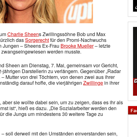
n um
Charlie Sheen
s Zwillingssöhne Bob und Max
ürzlich das
Sorgerecht
für den Promi-Nachwuchs
en Jungen – Sheens Ex-Frau
Brooke Mueller
– letzte
t zwangseingewiesen werden musste.
nd Sheen am Dienstag, 7. Mai, gemeinsam vor Gericht,
-jährigen Darstellerin zu verlängern. Gegenüber „Radar
s – Mutter von drei Töchtern, von denen zwei aus ihrer
tändig darauf hoffe, die vierjährigen
Zwillinge
in ihrer
 aber sie wollte dabei sein, um zu zeigen, dass es ihr als
st ist“, hieß es dazu. „Die Sozialarbeiter werden den
Fa
ür die Jungs um mindestens 30 weitere Tage zu
 – soll derweil mit den Umständen einverstanden sein,