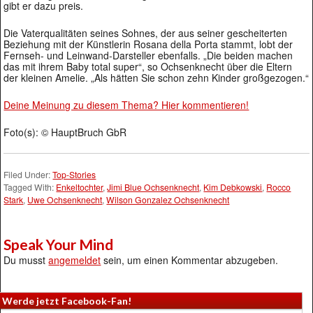
gibt er dazu preis.
Die Vaterqualitäten seines Sohnes, der aus seiner gescheiterten
Beziehung mit der Künstlerin Rosana della Porta stammt, lobt der
Fernseh- und Leinwand-Darsteller ebenfalls. „Die beiden machen
das mit ihrem Baby total super“, so Ochsenknecht über die Eltern
der kleinen Amelie. „Als hätten Sie schon zehn Kinder großgezogen.“
Deine Meinung zu diesem Thema? Hier kommentieren!
Foto(s): © HauptBruch GbR
Filed Under:
Top-Stories
Tagged With:
Enkeltochter
,
Jimi Blue Ochsenknecht
,
Kim Debkowski
,
Rocco
Stark
,
Uwe Ochsenknecht
,
Wilson Gonzalez Ochsenknecht
Speak Your Mind
Du musst
angemeldet
sein, um einen Kommentar abzugeben.
Werde jetzt Facebook-Fan!