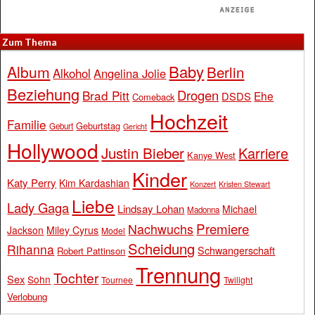
Zum Thema
Baby
Album
Berlin
Alkohol
Angelina Jolie
Beziehung
Drogen
Brad Pitt
Ehe
DSDS
Comeback
Hochzeit
Familie
Geburtstag
Geburt
Gericht
Hollywood
Justin Bieber
Karriere
Kanye West
Kinder
Katy Perry
Kim Kardashian
Konzert
Kristen Stewart
Liebe
Lady Gaga
Lindsay Lohan
Michael
Madonna
Premiere
Nachwuchs
Jackson
Miley Cyrus
Model
Scheidung
Rihanna
Schwangerschaft
Robert Pattinson
Trennung
Tochter
Sex
Sohn
Tournee
Twilight
Verlobung