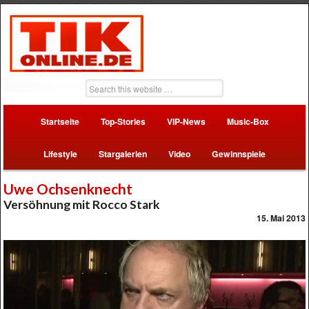
Startseite
Top-Stories
VIP-News
Music-Box
Lifestyle
Stargalerien
Video
Gewinnspiele
Uwe Ochsenknecht
Versöhnung mit Rocco Stark
15. Mai 2013