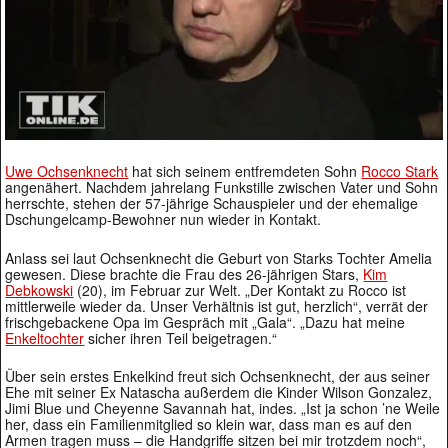
Uwe Ochsenknecht
hat sich seinem entfremdeten Sohn
Rocco Stark
angenähert. Nachdem jahrelang Funkstille zwischen Vater und Sohn
herrschte, stehen der 57-jährige Schauspieler und der ehemalige
Dschungelcamp-Bewohner nun wieder in Kontakt.
Anlass sei laut Ochsenknecht die Geburt von Starks Tochter Amelia
gewesen. Diese brachte die Frau des 26-jährigen Stars,
Kim
Debkowski
(20), im Februar zur Welt. „Der Kontakt zu Rocco ist
mittlerweile wieder da. Unser Verhältnis ist gut, herzlich“, verrät der
frischgebackene Opa im Gespräch mit „Gala“. „Dazu hat meine
Enkeltochter
sicher ihren Teil beigetragen.“
Über sein erstes Enkelkind freut sich Ochsenknecht, der aus seiner
Ehe mit seiner Ex Natascha außerdem die Kinder Wilson Gonzalez,
Jimi Blue und Cheyenne Savannah hat, indes. „Ist ja schon ’ne Weile
her, dass ein Familienmitglied so klein war, dass man es auf den
Armen tragen muss – die Handgriffe sitzen bei mir trotzdem noch“,