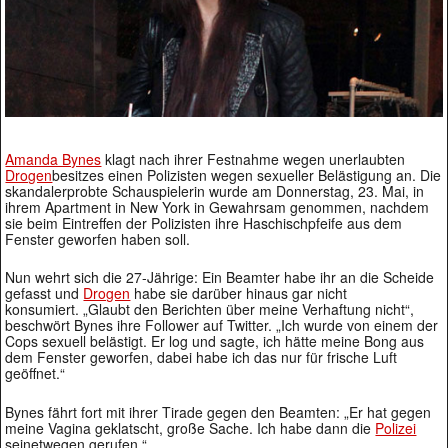
Amanda Bynes
klagt nach ihrer Festnahme wegen unerlaubten
Drogen
besitzes einen Polizisten wegen sexueller Belästigung an. Die
skandalerprobte Schauspielerin wurde am Donnerstag, 23. Mai, in
ihrem Apartment in New York in Gewahrsam genommen, nachdem
sie beim Eintreffen der Polizisten ihre Haschischpfeife aus dem
Fenster geworfen haben soll.
Nun wehrt sich die 27-Jährige: Ein Beamter habe ihr an die Scheide
gefasst und
Drogen
habe sie darüber hinaus gar nicht
konsumiert. „Glaubt den Berichten über meine Verhaftung nicht“,
beschwört Bynes ihre Follower auf Twitter. „Ich wurde von einem der
Cops sexuell belästigt. Er log und sagte, ich hätte meine Bong aus
dem Fenster geworfen, dabei habe ich das nur für frische Luft
geöffnet.“
Bynes fährt fort mit ihrer Tirade gegen den Beamten: „Er hat gegen
meine Vagina geklatscht, große Sache. Ich habe dann die
Polizei
seinetwegen gerufen.“