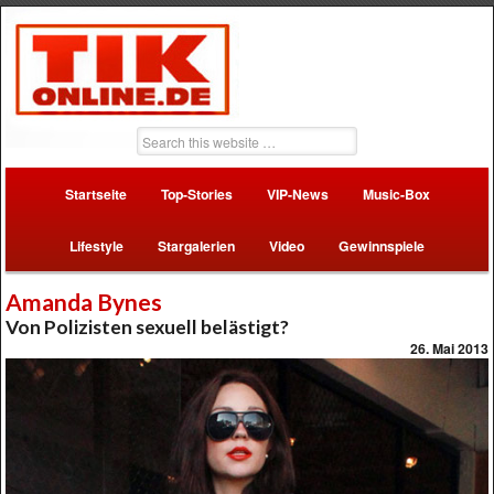
Startseite
Top-Stories
VIP-News
Music-Box
Lifestyle
Stargalerien
Video
Gewinnspiele
Amanda Bynes
Von Polizisten sexuell belästigt?
26. Mai 2013