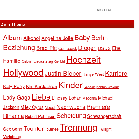
Zum Thema
Baby
Album
Berlin
Alkohol
Angelina Jolie
Beziehung
Drogen
Brad Pitt
Ehe
DSDS
Comeback
Hochzeit
Familie
Geburtstag
Geburt
Gericht
Hollywood
Justin Bieber
Karriere
Kanye West
Kinder
Katy Perry
Kim Kardashian
Konzert
Kristen Stewart
Liebe
Lady Gaga
Lindsay Lohan
Michael
Madonna
Premiere
Nachwuchs
Jackson
Miley Cyrus
Model
Scheidung
Rihanna
Schwangerschaft
Robert Pattinson
Trennung
Tochter
Sex
Sohn
Tournee
Twilight
Verlobung