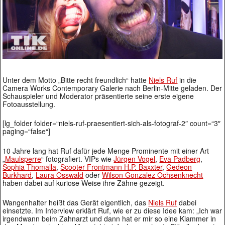
Unter dem Motto „Bitte recht freundlich“ hatte
Niels Ruf
in die
Camera Works Contemporary Galerie nach Berlin-Mitte geladen. Der
Schauspieler und Moderator präsentierte seine erste eigene
Fotoausstellung.
[lg_folder folder=“niels-ruf-praesentiert-sich-als-fotograf-2″ count=“3″
paging=“false“]
10 Jahre lang hat Ruf dafür jede Menge Prominente mit einer Art
„
Maulsperre
“ fotografiert. VIPs wie
Jürgen Vogel
,
Eva Padberg
,
Sophia Thomalla
,
Scooter-Frontmann H.P. Baxxter
,
Gedeon
Burkhard
,
Laura Osswald
oder
Wilson Gonzalez Ochsenknecht
haben dabei auf kuriose Weise ihre Zähne gezeigt.
Wangenhalter heißt das Gerät eigentlich, das
Niels Ruf
dabei
einsetzte. Im Interview erklärt Ruf, wie er zu diese Idee kam: „Ich war
irgendwann beim Zahnarzt und dann hat er mir so eine Klammer in