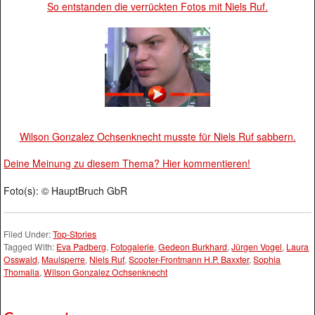
So entstanden die verrückten Fotos mit Niels Ruf.
Wilson Gonzalez Ochsenknecht musste für Niels Ruf sabbern.
Deine Meinung zu diesem Thema? Hier kommentieren!
Foto(s): © HauptBruch GbR
Filed Under:
Top-Stories
Tagged With:
Eva Padberg
,
Fotogalerie
,
Gedeon Burkhard
,
Jürgen Vogel
,
Laura
Osswald
,
Maulsperre
,
Niels Ruf
,
Scooter-Frontmann H.P. Baxxter
,
Sophia
Thomalla
,
Wilson Gonzalez Ochsenknecht