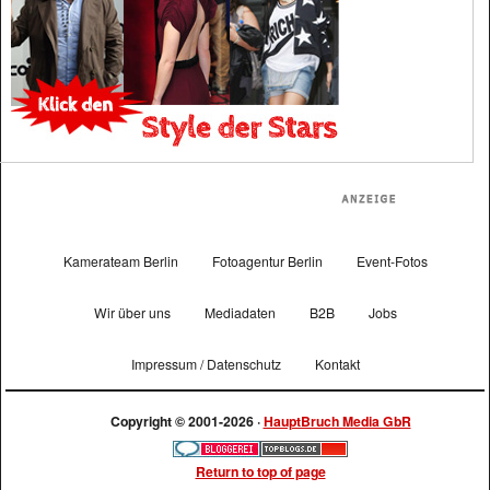
Kamerateam Berlin
Fotoagentur Berlin
Event-Fotos
Wir über uns
Mediadaten
B2B
Jobs
Impressum / Datenschutz
Kontakt
Copyright © 2001-2026 ·
HauptBruch Media GbR
Return to top of page