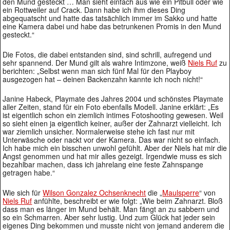
den Mund gesteckt … Man sieht einfach aus wie ein Pitbull oder wie
ein Rottweiler auf Crack. Dann habe ich ihm dieses Ding
abgequatscht und hatte das tatsächlich immer im Sakko und hatte
eine Kamera dabei und habe das betrunkenen Promis in den Mund
gesteckt.“
Die Fotos, die dabei entstanden sind, sind schrill, aufregend und
sehr spannend. Der Mund gilt als wahre Intimzone, weiß
Niels Ruf
zu
berichten: „Selbst wenn man sich fünf Mal für den Playboy
ausgezogen hat – deinen Backenzahn kannte ich noch nicht!“
Janine Habeck, Playmate des Jahres 2004 und schönstes Playmate
aller Zeiten, stand für ein Foto ebenfalls Modell. Janine erklärt: „Es
ist eigentlich schon ein ziemlich intimes Fotoshooting gewesen. Weil
so sieht einen ja eigentlich keiner, außer der Zahnarzt vielleicht. Ich
war ziemlich unsicher. Normalerweise stehe ich fast nur mit
Unterwäsche oder nackt vor der Kamera. Das war nicht so einfach.
Ich habe mich ein bisschen unwohl gefühlt. Aber der Niels hat mir die
Angst genommen und hat mir alles gezeigt. Irgendwie muss es sich
bezahlbar machen, dass ich jahrelang eine feste Zahnspange
getragen habe.“
Wie sich für
Wilson Gonzalez Ochsenknecht
die „
Maulsperre
“ von
Niels Ruf
anfühlte, beschreibt er wie folgt: „Wie beim Zahnarzt. Bloß
dass man es länger im Mund behält. Man fängt an zu sabbern und
so ein Schmarren. Aber sehr lustig. Und zum Glück hat jeder sein
eigenes Ding bekommen und musste nicht von jemand anderem die