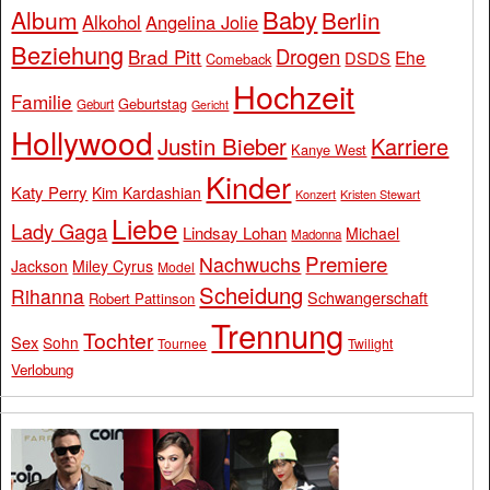
Baby
Album
Berlin
Alkohol
Angelina Jolie
Beziehung
Drogen
Brad Pitt
Ehe
DSDS
Comeback
Hochzeit
Familie
Geburtstag
Geburt
Gericht
Hollywood
Justin Bieber
Karriere
Kanye West
Kinder
Katy Perry
Kim Kardashian
Konzert
Kristen Stewart
Liebe
Lady Gaga
Lindsay Lohan
Michael
Madonna
Premiere
Nachwuchs
Jackson
Miley Cyrus
Model
Scheidung
Rihanna
Schwangerschaft
Robert Pattinson
Trennung
Tochter
Sex
Sohn
Tournee
Twilight
Verlobung