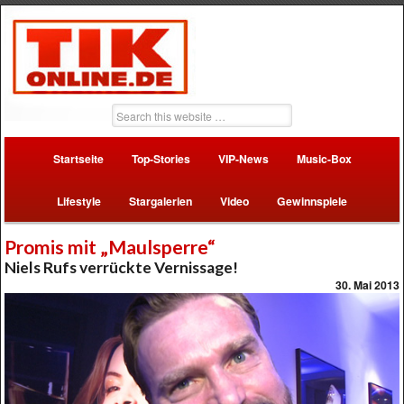
Startseite
Top-Stories
VIP-News
Music-Box
Lifestyle
Stargalerien
Video
Gewinnspiele
Promis mit „Maulsperre“
Niels Rufs verrückte Vernissage!
30. Mai 2013