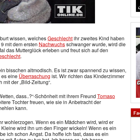
eburt wissen, welches
Geschlecht
ihr zweites Kind haben
19 mit dem ersten
Nachwuchs
schwanger wurde, wird die
l das Mutterglück erleben und freut sich auf den
eschlecht
.
ein bisschen altmodisch. Es ist zwar spannend zu wissen,
n es eine
Überraschung
ist. Wir richten das Kinderzimmer
h mit der „Bild-Zeitung“.
Wetten, dass..?“-Schönheit mit ihrem Freund
Tomaso
itere Tochter freuen, wie sie in Anbetracht der
hehlen kann.
Fa
sehr wohlerzogen. Wenn es ein Mädchen wird, wird er
ie Kleine wird ihn um den Finger wickeln! Wenn es ein
be ich schon Angst. Da hoffe ich fast, dass es ein
s mit Autos zu tun hat. Ich hasse es. Ich hasse