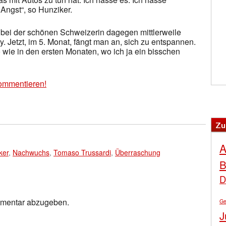
 Angst“, so Hunziker.
bei der schönen Schweizerin dagegen mittlerweile
py. Jetzt, im 5. Monat, fängt man an, sich zu entspannen.
 wie in den ersten Monaten, wo ich ja ein bisschen
ommentieren!
Zu
A
ker
,
Nachwuchs
,
Tomaso Trussardi
,
Überraschung
B
D
mmentar abzugeben.
Ge
J