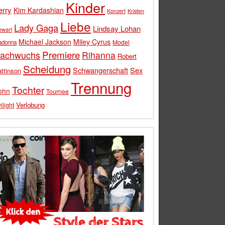
Kinder
erry
Kim Kardashian
Konzert
Kristen
Liebe
Lady Gaga
Lindsay Lohan
ewart
Michael Jackson
Miley Cyrus
Model
adonna
Premiere
achwuchs
Rihanna
Robert
Scheidung
Schwangerschaft
Sex
ttinson
Trennung
Tochter
ohn
Tournee
Verlobung
ilight