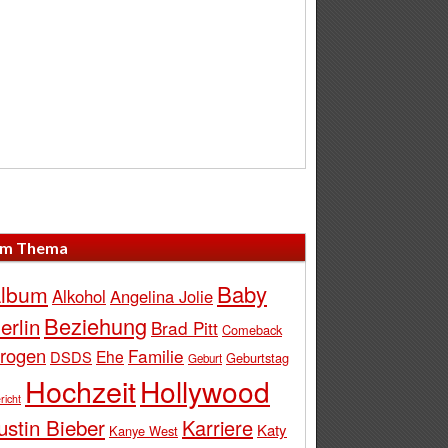
m Thema
Baby
lbum
Alkohol
Angelina Jolie
Beziehung
erlin
Brad Pitt
Comeback
rogen
Familie
Ehe
DSDS
Geburtstag
Geburt
Hochzeit
Hollywood
richt
ustin Bieber
Karriere
Katy
Kanye West