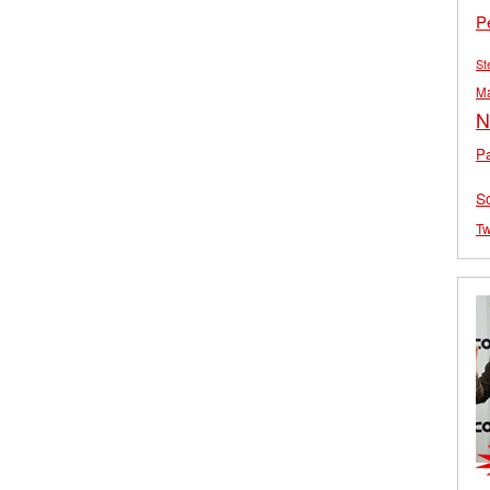
P
St
M
N
Pa
S
Tw