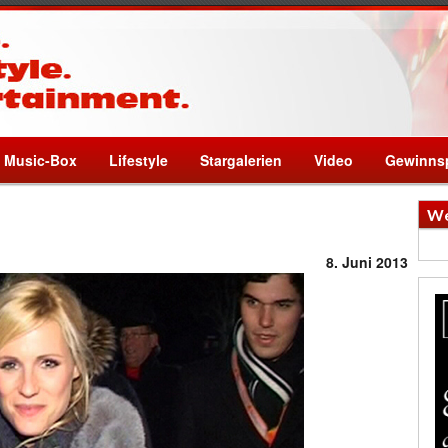
Music-Box
Lifestyle
Stargalerien
Video
Gewinnsp
We
8. Juni 2013