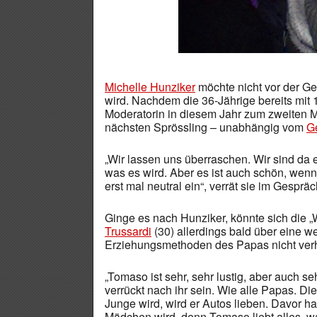
Michelle Hunziker
möchte nicht vor der G
wird. Nachdem die 36-Jährige bereits mit 
Moderatorin in diesem Jahr zum zweiten Ma
nächsten Sprössling – unabhängig vom
G
„Wir lassen uns überraschen. Wir sind da 
was es wird. Aber es ist auch schön, wen
erst mal neutral ein“, verrät sie im Gespräc
Ginge es nach Hunziker, könnte sich die „
Trussardi
(30) allerdings bald über eine we
Erziehungsmethoden des Papas nicht ver
„Tomaso ist sehr, sehr lustig, aber auch 
verrückt nach ihr sein. Wie alle Papas. D
Junge wird, wird er Autos lieben. Davor ha
Mädchen wird, denn Tomaso liebt alles, wa