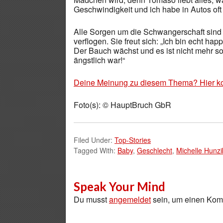
Geschwindigkeit und ich habe in Autos oft
Alle Sorgen um die Schwangerschaft sind 
verflogen. Sie freut sich: „Ich bin echt hap
Der Bauch wächst und es ist nicht mehr so
ängstlich war!“
Deine Meinung zu diesem Thema? Hier k
Foto(s): © HauptBruch GbR
Filed Under:
Top-Stories
Tagged With:
Baby
,
Geschlecht
,
Michelle Hunzi
Speak Your Mind
Du musst
angemeldet
sein, um einen Ko