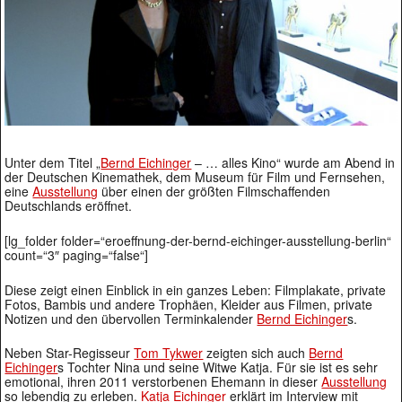
Unter dem Titel „
Bernd Eichinger
– … alles Kino“ wurde am Abend in
der Deutschen Kinemathek, dem Museum für Film und Fernsehen,
eine
Ausstellung
über einen der größten Filmschaffenden
Deutschlands eröffnet.
[lg_folder folder=“eroeffnung-der-bernd-eichinger-ausstellung-berlin“
count=“3″ paging=“false“]
Diese zeigt einen Einblick in ein ganzes Leben: Filmplakate, private
Fotos, Bambis und andere Trophäen, Kleider aus Filmen, private
Notizen und den übervollen Terminkalender
Bernd Eichinger
s.
Neben Star-Regisseur
Tom Tykwer
zeigten sich auch
Bernd
Eichinger
s Tochter Nina und seine Witwe Katja. Für sie ist es sehr
emotional, ihren 2011 verstorbenen Ehemann in dieser
Ausstellung
so lebendig zu erleben.
Katja Eichinger
erklärt im Interview mit