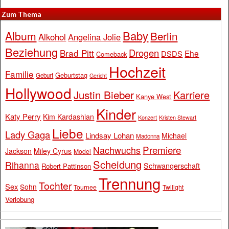
Zum Thema
Baby
Album
Berlin
Alkohol
Angelina Jolie
Beziehung
Drogen
Brad Pitt
Ehe
DSDS
Comeback
Hochzeit
Familie
Geburtstag
Geburt
Gericht
Hollywood
Justin Bieber
Karriere
Kanye West
Kinder
Katy Perry
Kim Kardashian
Konzert
Kristen Stewart
Liebe
Lady Gaga
Lindsay Lohan
Michael
Madonna
Premiere
Nachwuchs
Jackson
Miley Cyrus
Model
Scheidung
Rihanna
Schwangerschaft
Robert Pattinson
Trennung
Tochter
Sex
Sohn
Tournee
Twilight
Verlobung