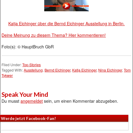
Katja Eichinger über die Bernd Eichinger Ausstellung in Berlin.
Deine Meinung zu diesem Thema? Hier kommentieren!
Foto(s): © HauptBruch GbR
Filed Under:
Top-Stories
Tagged With:
Ausstellung
,
Bernd Eichinger
,
Katja Eichinger
,
Nina Eichinger
,
Tom
Tykwer
Speak Your Mind
Du musst
angemeldet
sein, um einen Kommentar abzugeben.
Werde jetzt Facebook-Fan!