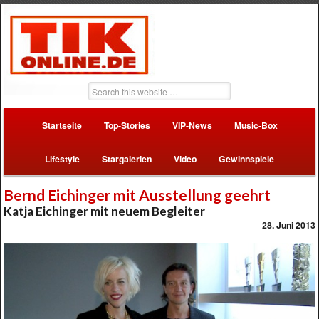
Startseite
Top-Stories
VIP-News
Music-Box
Lifestyle
Stargalerien
Video
Gewinnspiele
Bernd Eichinger mit Ausstellung geehrt
Katja Eichinger mit neuem Begleiter
28. Juni 2013