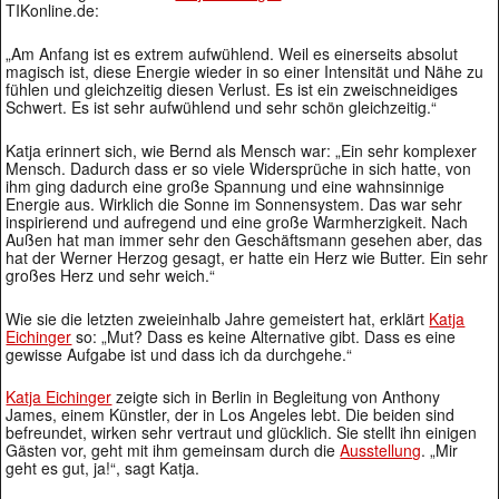
TIKonline.de:
„Am Anfang ist es extrem aufwühlend. Weil es einerseits absolut
magisch ist, diese Energie wieder in so einer Intensität und Nähe zu
fühlen und gleichzeitig diesen Verlust. Es ist ein zweischneidiges
Schwert. Es ist sehr aufwühlend und sehr schön gleichzeitig.“
Katja erinnert sich, wie Bernd als Mensch war: „Ein sehr komplexer
Mensch. Dadurch dass er so viele Widersprüche in sich hatte, von
ihm ging dadurch eine große Spannung und eine wahnsinnige
Energie aus. Wirklich die Sonne im Sonnensystem. Das war sehr
inspirierend und aufregend und eine große Warmherzigkeit. Nach
Außen hat man immer sehr den Geschäftsmann gesehen aber, das
hat der Werner Herzog gesagt, er hatte ein Herz wie Butter. Ein sehr
großes Herz und sehr weich.“
Wie sie die letzten zweieinhalb Jahre gemeistert hat, erklärt
Katja
Eichinger
so: „Mut? Dass es keine Alternative gibt. Dass es eine
gewisse Aufgabe ist und dass ich da durchgehe.“
Katja Eichinger
zeigte sich in Berlin in Begleitung von Anthony
James, einem Künstler, der in Los Angeles lebt. Die beiden sind
befreundet, wirken sehr vertraut und glücklich. Sie stellt ihn einigen
Gästen vor, geht mit ihm gemeinsam durch die
Ausstellung
. „Mir
geht es gut, ja!“, sagt Katja.