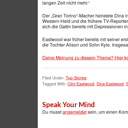
langen Zeit nicht mehr.“
Der „Gran Torino“-Macher heiratete Dina 
Western-Held und die frühere TV-Reporter
sich die Gattin bereits mit Depressionen i
Eastwood war früher bereits mit seiner ers
die Tochter Alison und Sohn Kyle. Insges
Deine Meinung zu diesem Thema? Hier k
Filed Under:
Top-Stories
Tagged With:
Clint Eastwood
,
Dina Eastwood
,
Speak Your Mind
Du musst
angemeldet
sein, um einen Ko