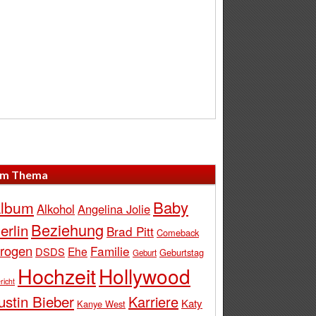
m Thema
Baby
lbum
Alkohol
Angelina Jolie
Beziehung
erlin
Brad Pitt
Comeback
rogen
Familie
Ehe
DSDS
Geburtstag
Geburt
Hochzeit
Hollywood
richt
ustin Bieber
Karriere
Katy
Kanye West