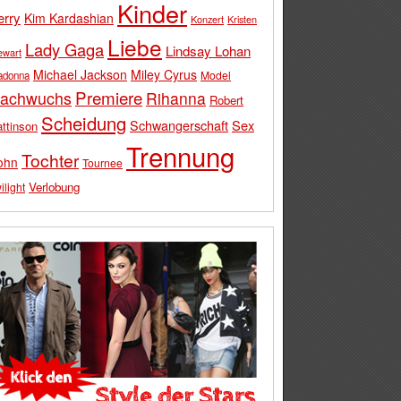
Kinder
erry
Kim Kardashian
Konzert
Kristen
Liebe
Lady Gaga
Lindsay Lohan
ewart
Michael Jackson
Miley Cyrus
Model
adonna
Premiere
achwuchs
Rihanna
Robert
Scheidung
Schwangerschaft
Sex
ttinson
Trennung
Tochter
ohn
Tournee
Verlobung
ilight