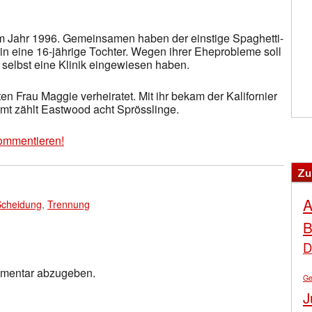
im Jahr 1996. Gemeinsamen haben der einstige Spaghetti-
in eine 16-jährige Tochter. Wegen ihrer Eheprobleme soll
n selbst eine Klinik eingewiesen haben.
ten Frau Maggie verheiratet. Mit ihr bekam der Kalifornier
amt zählt Eastwood acht Sprösslinge.
ommentieren!
Zu
A
Scheidung
,
Trennung
B
D
mmentar abzugeben.
Ge
J