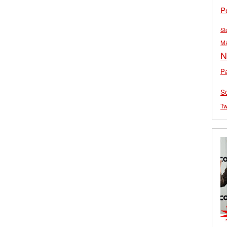
P
St
M
N
Pa
S
Tw