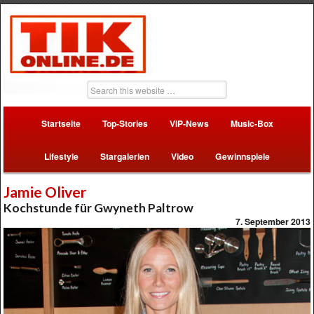
Startseite
Top-Stories
VIP-News
Music-Box
Lifestyle
Stargalerien
Video
Gewinnspiele
Jamie Oliver
Kochstunde für Gwyneth Paltrow
7. September 2013