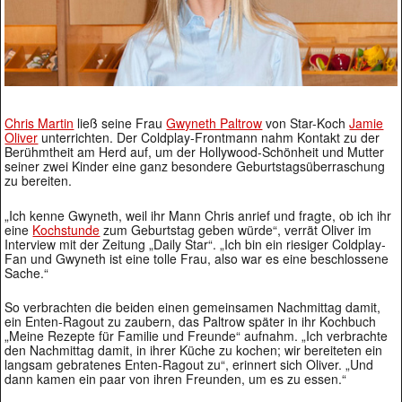
Chris Martin
ließ seine Frau
Gwyneth Paltrow
von Star-Koch
Jamie
Oliver
unterrichten. Der Coldplay-Frontmann nahm Kontakt zu der
Berühmtheit am Herd auf, um der Hollywood-Schönheit und Mutter
seiner zwei Kinder eine ganz besondere Geburtstagsüberraschung
zu bereiten.
„Ich kenne Gwyneth, weil ihr Mann Chris anrief und fragte, ob ich ihr
eine
Kochstunde
zum Geburtstag geben würde“, verrät Oliver im
Interview mit der Zeitung „Daily Star“. „Ich bin ein riesiger Coldplay-
Fan und Gwyneth ist eine tolle Frau, also war es eine beschlossene
Sache.“
So verbrachten die beiden einen gemeinsamen Nachmittag damit,
ein Enten-Ragout zu zaubern, das Paltrow später in ihr Kochbuch
„Meine Rezepte für Familie und Freunde“ aufnahm. „Ich verbrachte
den Nachmittag damit, in ihrer Küche zu kochen; wir bereiteten ein
langsam gebratenes Enten-Ragout zu“, erinnert sich Oliver. „Und
dann kamen ein paar von ihren Freunden, um es zu essen.“