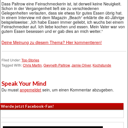
Dass Paltrow eine Feinschmeckerin ist, ist derweil keine Neuigkeit.
Schon in der Vergangenheit ließ sie zu verschiedenen
Gelegenheiten verlauten, dass sie etwas für gutes Essen übrig hat.
In einem Interview mit dem Magazin „Beach“ erklärte die 40-Jährige
beispielsweise: „Ich habe Essen immer geliebt, ich wuchs bei einem
Feinschmecker auf. Ich liebe kochen und essen. Mein Vater war von
gutem Essen besessen und er gab dies an mich weiter.“
Deine Meinung zu diesem Thema? Hier kommentieren!
Filed Under:
Top-Stories
Tagged With:
Chris Martin
,
Gwyneth Paltrow
,
Jamie Oliver
,
Kochstunde
Speak Your Mind
Du musst
angemeldet
sein, um einen Kommentar abzugeben.
Werde jetzt Facebook-Fan!