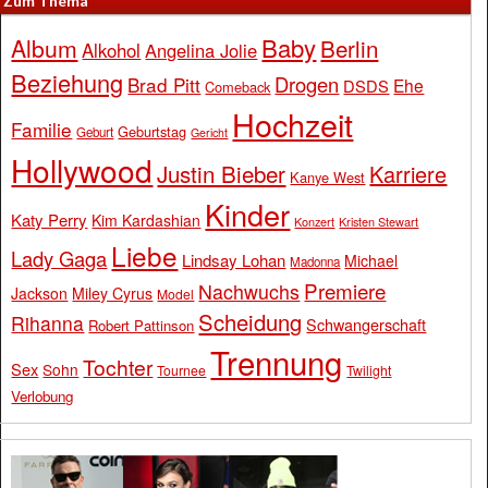
Zum Thema
Baby
Album
Berlin
Alkohol
Angelina Jolie
Beziehung
Drogen
Brad Pitt
Ehe
DSDS
Comeback
Hochzeit
Familie
Geburtstag
Geburt
Gericht
Hollywood
Justin Bieber
Karriere
Kanye West
Kinder
Katy Perry
Kim Kardashian
Konzert
Kristen Stewart
Liebe
Lady Gaga
Lindsay Lohan
Michael
Madonna
Premiere
Nachwuchs
Jackson
Miley Cyrus
Model
Scheidung
Rihanna
Schwangerschaft
Robert Pattinson
Trennung
Tochter
Sex
Sohn
Tournee
Twilight
Verlobung