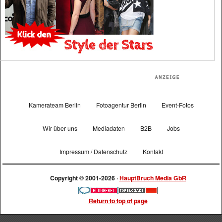
Kamerateam Berlin
Fotoagentur Berlin
Event-Fotos
Wir über uns
Mediadaten
B2B
Jobs
Impressum / Datenschutz
Kontakt
Copyright © 2001-2026 ·
HauptBruch Media GbR
Return to top of page