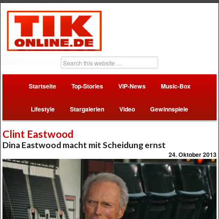
Startseite
Top-Stories
VIP-News
Music-Box
Lifestyle
Stargalerien
Video
Gewinnspiele
Clint Eastwood
Dina Eastwood macht mit Scheidung ernst
24. Oktober 2013