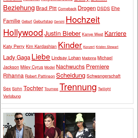
Beziehung
Drogen
Brad Pitt
Ehe
DSDS
Comeback
Hochzeit
Familie
Geburtstag
Geburt
Gericht
Hollywood
Justin Bieber
Karriere
Kanye West
Kinder
Katy Perry
Kim Kardashian
Konzert
Kristen Stewart
Liebe
Lady Gaga
Lindsay Lohan
Michael
Madonna
Premiere
Nachwuchs
Jackson
Miley Cyrus
Model
Scheidung
Rihanna
Schwangerschaft
Robert Pattinson
Trennung
Tochter
Sex
Sohn
Tournee
Twilight
Verlobung