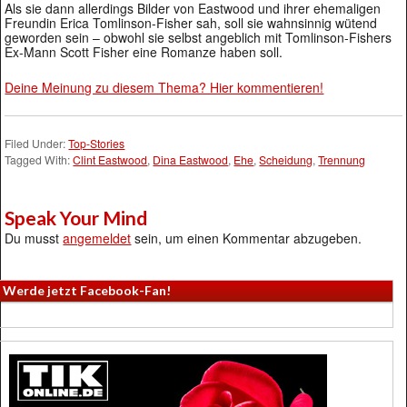
Als sie dann allerdings Bilder von Eastwood und ihrer ehemaligen
Freundin Erica Tomlinson-Fisher sah, soll sie wahnsinnig wütend
geworden sein – obwohl sie selbst angeblich mit Tomlinson-Fishers
Ex-Mann Scott Fisher eine Romanze haben soll.
Deine Meinung zu diesem Thema? Hier kommentieren!
Filed Under:
Top-Stories
Tagged With:
Clint Eastwood
,
Dina Eastwood
,
Ehe
,
Scheidung
,
Trennung
Speak Your Mind
Du musst
angemeldet
sein, um einen Kommentar abzugeben.
Werde jetzt Facebook-Fan!