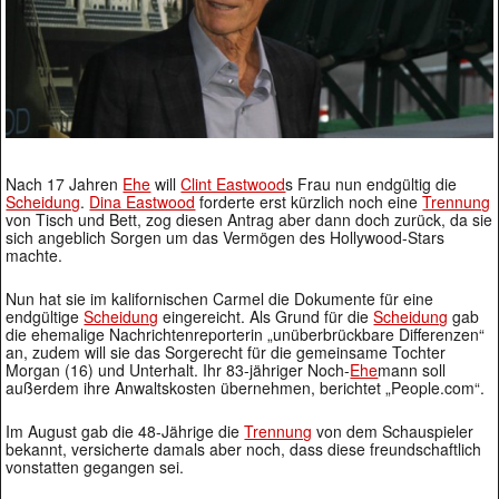
Nach 17 Jahren
Ehe
will
Clint Eastwood
s Frau nun endgültig die
Scheidung
.
Dina Eastwood
forderte erst kürzlich noch eine
Trennung
von Tisch und Bett, zog diesen Antrag aber dann doch zurück, da sie
sich angeblich Sorgen um das Vermögen des Hollywood-Stars
machte.
Nun hat sie im kalifornischen Carmel die Dokumente für eine
endgültige
Scheidung
eingereicht. Als Grund für die
Scheidung
gab
die ehemalige Nachrichtenreporterin „unüberbrückbare Differenzen“
an, zudem will sie das Sorgerecht für die gemeinsame Tochter
Morgan (16) und Unterhalt. Ihr 83-jähriger Noch-
Ehe
mann soll
außerdem ihre Anwaltskosten übernehmen, berichtet „People.com“.
Im August gab die 48-Jährige die
Trennung
von dem Schauspieler
bekannt, versicherte damals aber noch, dass diese freundschaftlich
vonstatten gegangen sei.