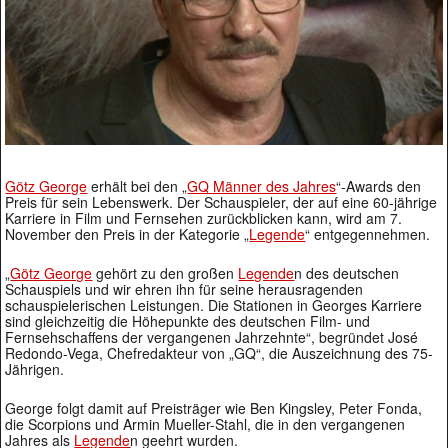
Götz George
erhält bei den „
GQ Männer des Jahres
“-Awards den
Preis für sein Lebenswerk. Der Schauspieler, der auf eine 60-jährige
Karriere in Film und Fernsehen zurückblicken kann, wird am 7.
November den Preis in der Kategorie „
Legende
“ entgegennehmen.
„
Götz George
gehört zu den großen
Legende
n des deutschen
Schauspiels und wir ehren ihn für seine herausragenden
schauspielerischen Leistungen. Die Stationen in Georges Karriere
sind gleichzeitig die Höhepunkte des deutschen Film- und
Fernsehschaffens der vergangenen Jahrzehnte“, begründet José
Redondo-Vega, Chefredakteur von „GQ“, die Auszeichnung des 75-
Jährigen.
George folgt damit auf Preisträger wie Ben Kingsley, Peter Fonda,
die Scorpions und Armin Mueller-Stahl, die in den vergangenen
Jahres als
Legende
n geehrt wurden.