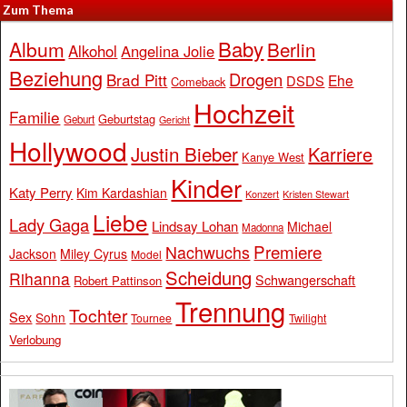
Zum Thema
Baby
Album
Berlin
Alkohol
Angelina Jolie
Beziehung
Drogen
Brad Pitt
Ehe
DSDS
Comeback
Hochzeit
Familie
Geburtstag
Geburt
Gericht
Hollywood
Justin Bieber
Karriere
Kanye West
Kinder
Katy Perry
Kim Kardashian
Konzert
Kristen Stewart
Liebe
Lady Gaga
Lindsay Lohan
Michael
Madonna
Premiere
Nachwuchs
Jackson
Miley Cyrus
Model
Scheidung
Rihanna
Schwangerschaft
Robert Pattinson
Trennung
Tochter
Sex
Sohn
Tournee
Twilight
Verlobung