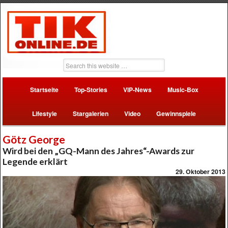
Startseite
Top-Stories
VIP-News
Music-Box
Lifestyle
Stargalerien
Video
Gewinnspiele
Götz George
Wird bei den „GQ-Mann des Jahres“-Awards zur
Legende erklärt
29. Oktober 2013