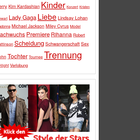
Kinder
erry
Kim Kardashian
Konzert
Kristen
Liebe
Lady Gaga
Lindsay Lohan
ewart
Michael Jackson
Miley Cyrus
Model
adonna
Premiere
achwuchs
Rihanna
Robert
Scheidung
Schwangerschaft
Sex
ttinson
Trennung
Tochter
ohn
Tournee
Verlobung
ilight