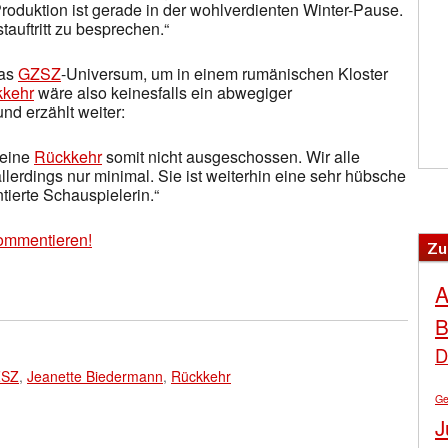
roduktion ist gerade in der wohlverdienten Winter-Pause.
auftritt zu besprechen.“
das
GZSZ
-Universum, um in einem rumänischen Kloster
kehr
wäre also keinesfalls ein abwegiger
nd erzählt weiter:
 eine
Rückkehr
somit nicht ausgeschossen. Wir alle
lerdings nur minimal. Sie ist weiterhin eine sehr hübsche
ntierte Schauspielerin.“
ommentieren!
Zu
A
B
D
SZ
,
Jeanette Biedermann
,
Rückkehr
Ge
J