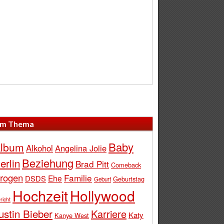
m Thema
Baby
lbum
Alkohol
Angelina Jolie
Beziehung
erlin
Brad Pitt
Comeback
rogen
Familie
Ehe
DSDS
Geburtstag
Geburt
Hochzeit
Hollywood
richt
ustin Bieber
Karriere
Katy
Kanye West