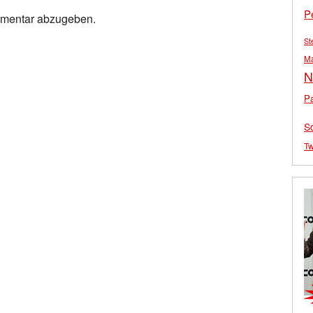
P
mmentar abzugeben.
St
M
N
Pa
S
Tw