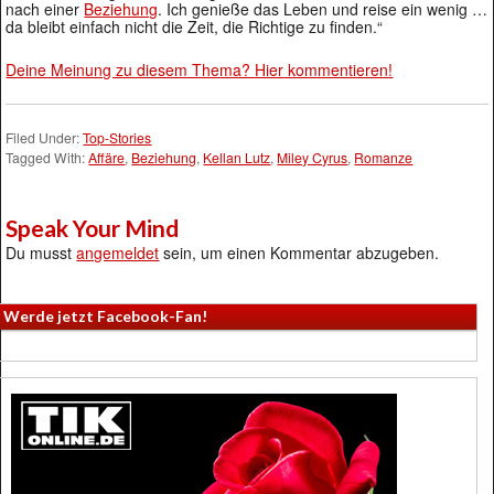
nach einer
Beziehung
. Ich genieße das Leben und reise ein wenig …
da bleibt einfach nicht die Zeit, die Richtige zu finden.“
Deine Meinung zu diesem Thema? Hier kommentieren!
Filed Under:
Top-Stories
Tagged With:
Affäre
,
Beziehung
,
Kellan Lutz
,
Miley Cyrus
,
Romanze
Speak Your Mind
Du musst
angemeldet
sein, um einen Kommentar abzugeben.
Werde jetzt Facebook-Fan!