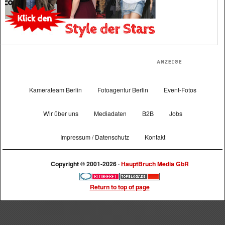
Kamerateam Berlin
Fotoagentur Berlin
Event-Fotos
Wir über uns
Mediadaten
B2B
Jobs
Impressum / Datenschutz
Kontakt
Copyright © 2001-2026 ·
HauptBruch Media GbR
Return to top of page