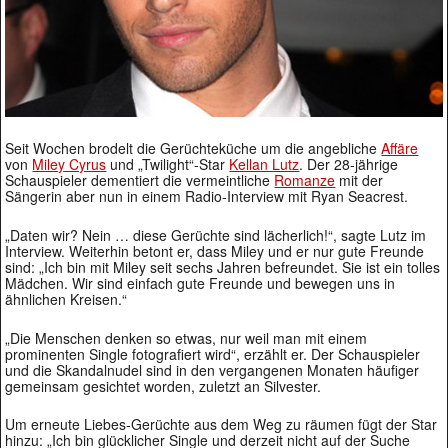
Seit Wochen brodelt die Gerüchteküche um die angebliche
Affäre
von
Miley Cyrus
und „Twilight“-Star
Kellan Lutz
. Der 28-jährige
Schauspieler dementiert die vermeintliche
Romanze
mit der
Sängerin aber nun in einem Radio-Interview mit Ryan Seacrest.
„Daten wir? Nein … diese Gerüchte sind lächerlich!“, sagte Lutz im
Interview. Weiterhin betont er, dass Miley und er nur gute Freunde
sind: „Ich bin mit Miley seit sechs Jahren befreundet. Sie ist ein tolles
Mädchen. Wir sind einfach gute Freunde und bewegen uns in
ähnlichen Kreisen.“
„Die Menschen denken so etwas, nur weil man mit einem
prominenten Single fotografiert wird“, erzählt er. Der Schauspieler
und die Skandalnudel sind in den vergangenen Monaten häufiger
gemeinsam gesichtet worden, zuletzt an Silvester.
Um erneute Liebes-Gerüchte aus dem Weg zu räumen fügt der Star
hinzu: „Ich bin glücklicher Single und derzeit nicht auf der Suche