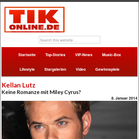
Startseite
Top-Stories
VIP-News
Music-Box
Lifestyle
Stargalerien
Video
Gewinnspiele
Kellan Lutz
Keine Romanze mit Miley Cyrus?
8. Januar 2014