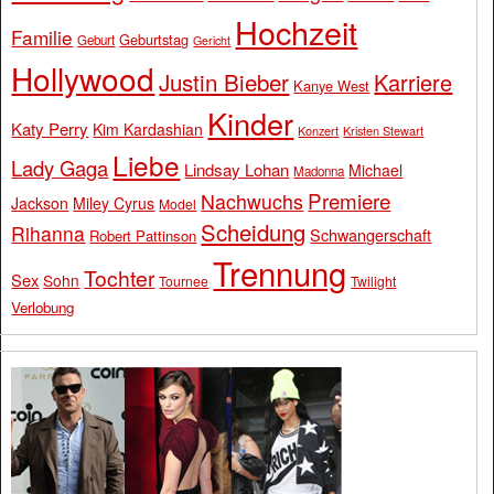
Hochzeit
Familie
Geburtstag
Geburt
Gericht
Hollywood
Justin Bieber
Karriere
Kanye West
Kinder
Katy Perry
Kim Kardashian
Konzert
Kristen Stewart
Liebe
Lady Gaga
Lindsay Lohan
Michael
Madonna
Premiere
Nachwuchs
Jackson
Miley Cyrus
Model
Scheidung
Rihanna
Schwangerschaft
Robert Pattinson
Trennung
Tochter
Sex
Sohn
Tournee
Twilight
Verlobung